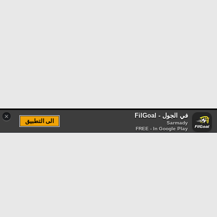
في الجول - FilGoal
×
الى التطبيق
Sarmady
FREE - In Google Play