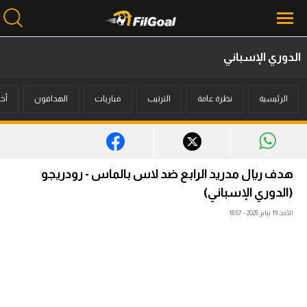
الدوري الإسباني
محتوى إخباري
الرئيسية
نظرة عامة
الترتيب
مباريات
الهدافون
أخب
الرئيسية
أخبار
مباريات
هدف ريال مدريد الرابع ضد لاس بالماس - رودريجو
ميركاتو
(الدوري الإسباني)
الأحد، 19 يناير 2025 - 18:57
فانتازي في الجول
مسابقة التوقعات
فيديوهات
عدسات