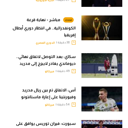
الكرة الأوروبية
مباشر - نهاية قرعة
الكونفدرالية.. في انتظار دوري أبطال
إفريقيا
38 دقيقة |
الدوري المصري
سكاي: بعد التوصل لاتفاق نهائي..
ديوماندي يغادر لايبزج إلى مدريد
49 دقيقة |
ميركاتو
آس: الاتفاق تم بين ريال مدريد
وفيورنتينا على إعارة ماستانتونو
54 دقيقة |
ميركاتو
سبورت: فيران توريس يوافق على