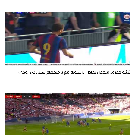
الوطن العربي
في المونديال
رياضة نسائية
آسيا
أمريكا
ركن الألعاب
ثنائية حمزة.. ملخص تعادل برشلونة مع برمنجهام سيتي 2-2 (ودي)
أقسام خاصة
Gamers
ميركاتو
تحقيق في الجول
تقرير في الجول