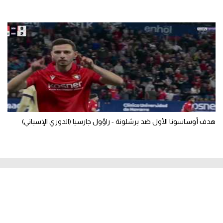
هدف أوساسونا الأول ضد برشلونة - راؤول جارسيا (الدوري الإسباني)