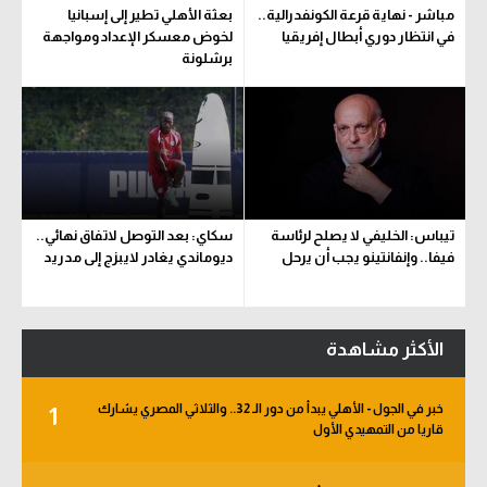
مباشر - نهاية قرعة الكونفدرالية..
بعثة الأهلي تطير إلى إسبانيا
في انتظار دوري أبطال إفريقيا
لخوض معسكر الإعداد ومواجهة
برشلونة
تيباس: الخليفي لا يصلح لرئاسة
سكاي: بعد التوصل لاتفاق نهائي..
فيفا.. وإنفانتينو يجب أن يرحل
ديوماندي يغادر لايبزج إلى مدريد
الأكثر مشاهدة
خبر في الجول - الأهلي يبدأ من دور الـ 32.. والثلاثي المصري يشارك
1
قاريا من التمهيدي الأول