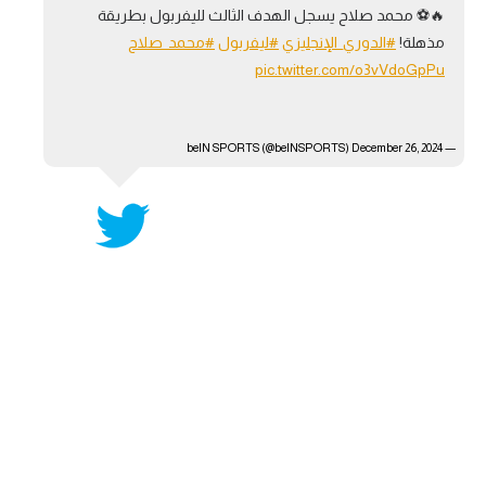
🔥⚽ محمد صلاح يسجل الهدف الثالث لليفربول بطريقة
آراء حرة
مذهلة!
#الدوري_الإنجليزي
#ليفربول
#محمد_صلاح
pic.twitter.com/o3vVdoGpPu
ركن الألعاب
— beIN SPORTS (@beINSPORTS)
بطولات
December 26, 2024
أمريكا 2026
الدوري المصري
الدوري الإنجليزي الممتاز
الدوري الإسباني
الدوري الإيطالي
الدوري الألماني
الدوري الفرنسي