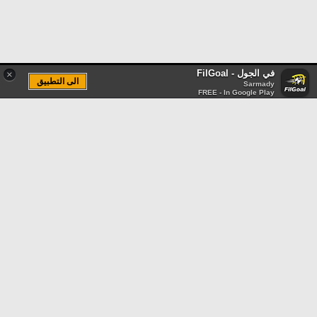
في الجول - FilGoal
×
الى التطبيق
Sarmady
FREE - In Google Play