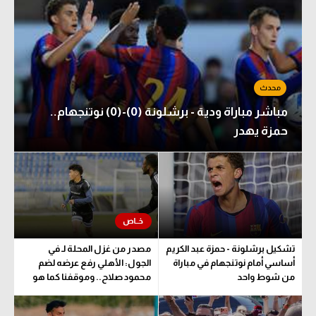
مباشر مباراة ودية - برشلونة (0)-(0) نوتنجهام..
حمزة يهدر
تشكيل برشلونة - حمزة عبد الكريم
مصدر من غزل المحلة لـ في
أساسي أمام نوتنجهام في مباراة
الجول: الأهلي رفع عرضه لضم
من شوط واحد
محمود صلاح.. وموقفنا كما هو