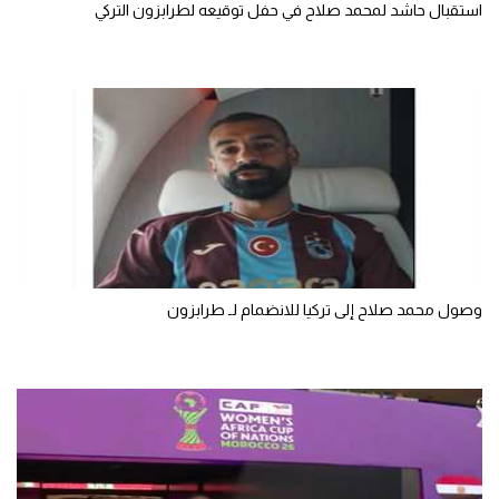
استقبال حاشد لمحمد صلاح في حفل توقيعه لطرابزون التركي
الوطن العربي
في المونديال
رياضة نسائية
آسيا
أمريكا
ركن الألعاب
وصول محمد صلاح إلى تركيا للانضمام لـ طرابزون
أقسام خاصة
Gamers
ميركاتو
تحقيق في الجول
تقرير في الجول