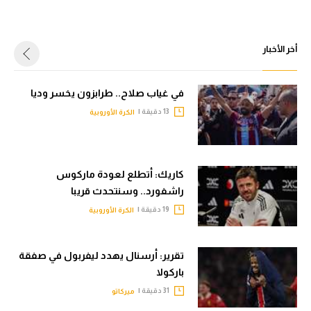
أخر الأخبار
في غياب صلاح.. طرابزون يخسر وديا
13 دقيقة |
الكرة الأوروبية
كاريك: أتطلع لعودة ماركوس
راشفورد.. وسنتحدث قريبا
19 دقيقة |
الكرة الأوروبية
تقرير: أرسنال يهدد ليفربول في صفقة
باركولا
31 دقيقة |
ميركاتو