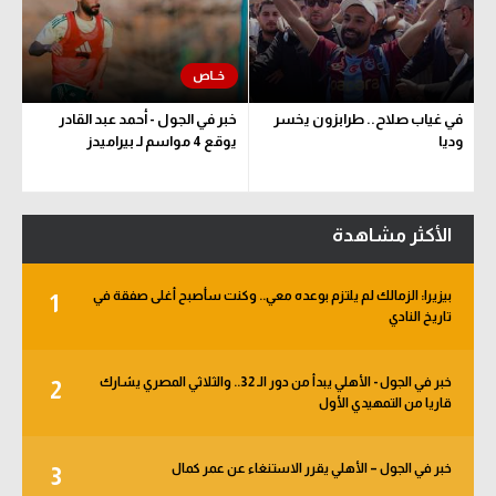
في غياب صلاح.. طرابزون يخسر
خبر في الجول - أحمد عبد القادر
وديا
يوقع 4 مواسم لـ بيراميدز
الأكثر مشاهدة
بيزيرا: الزمالك لم يلتزم بوعده معي.. وكنت سأصبح أغلى صفقة في
1
تاريخ النادي
خبر في الجول - الأهلي يبدأ من دور الـ 32.. والثلاثي المصري يشارك
2
قاريا من التمهيدي الأول
خبر في الجول – الأهلي يقرر الاستنغاء عن عمر كمال
3