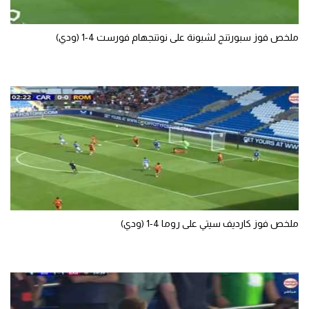
ملخص فوز سبورتنج لشبونة على نوتنجهام فورست 4-1 (ودي)
ملخص فوز كارديف سيتي على روما 4-1 (ودي)