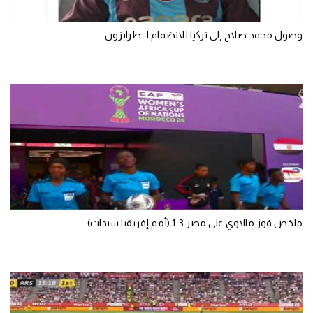
سعودي في الجول
وصول محمد صلاح إلى تركيا للانضمام لـ طرابزون
الدوري الإنجليزي
الدوري الإسباني
دوري أبطال أوروبا
القسم الثاني
رياضات أخرى
أمم إفريقيا
كرة السلة الأمريكية
ملخص فوز مالاوي على مصر 3-1 (أمم إفريقيا سيدات)
كرة سلة
كرة يد
كرة طائرة