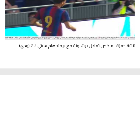
ثنائية حمزة.. ملخص تعادل برشلونة مع برمنجهام سيتي 2-2 (ودي)