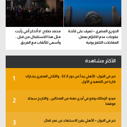
الدوري المصري – تعرف على لائحة
محمد صلاح: لا أتذكر أنني رأيت
عقوبات عدم الالتزام بعمل
مثل هذا الاستقبال من قبل..
المقابلات التلفزيونية
وأسعى للألقاب مع الفريق
الأكثر مشاهدة
خبر في الجول - الأهلي يبدأ من دور الـ 32.. والثلاثي المصري يشارك
1
قاريا من التمهيدي الأول
ميدو: الزمالك وقع في أيدي حفنة من المحتالين.. والتاريخ سيخلد
2
موقفنا
خبر في الجول – الأهلي يقرر الاستنغاء عن عمر كمال
3