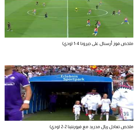
الوطن العربي
في المونديال
رياضة نسائية
آسيا
ملخص فوز أرسنال على جيرونا 4-1 (ودي)
أمريكا
ركن الألعاب
أقسام خاصة
Gamers
ميركاتو
تحقيق في الجول
ملخص تعادل ريال مدريد مع فيورنتينا 2-2 (ودي)
تقرير في الجول