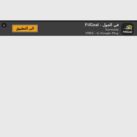
في الجول - FilGoal
×
الى التطبيق
Sarmady
FREE - In Google Play