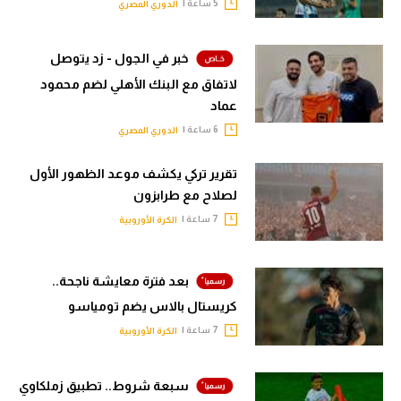
5 ساعة |
الدوري المصري
الوطن العربي
في المونديال
خبر في الجول - زد يتوصل
لاتفاق مع البنك الأهلي لضم محمود
رياضة نسائية
عماد
آسيا
6 ساعة |
الدوري المصري
أمريكا
تقرير تركي يكشف موعد الظهور الأول
لصلاح مع طرابزون
ركن الألعاب
7 ساعة |
الكرة الأوروبية
أقسام خاصة
بعد فترة معايشة ناجحة..
Gamers
كريستال بالاس يضم تومياسو
ميركاتو
7 ساعة |
الكرة الأوروبية
تحقيق في الجول
سبعة شروط.. تطبيق زملكاوي
تقرير في الجول