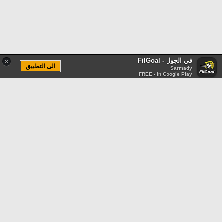
في الجول - FilGoal
×
الى التطبيق
Sarmady
FREE - In Google Play