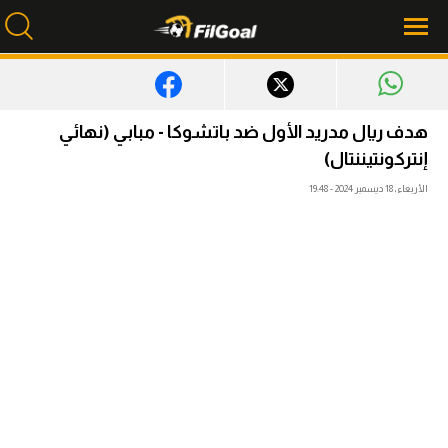
محتوى إخباري
هدف ريال مدريد الأول ضد باتشوكا - مبابي (نهائي
الرئيسية
إنتركونتيننتال)
الأربعاء، 18 ديسمبر 2024 - 19:48
أخبار
مباريات
ميركاتو
فانتازي في الجول
مسابقة التوقعات
فيديوهات
عدسات