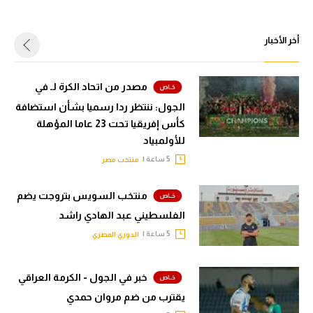
سعودي في الجول
أخر الأخبار
الدوري الإنجليزي
الدوري الإسباني
مصدر من اتحاد الكرة لـ في
دوري أبطال أوروبا
الجول: ننتظر ردا رسميا بشأن استضافة
كأس إفريقيا تحت 23 عاما المؤهلة
القسم الثاني
للأولمبياد
رياضات أخرى
5 ساعة |
منتخب مصر
أمم إفريقيا
منتخب السويس بتروجت يضم
كرة السلة الأمريكية
الفلسطيني عبد الهادي راشد
5 ساعة |
الدوري المصري
كرة سلة
كرة يد
خبر في الجول - الكرمة العراقي
يقترب من ضم مروان حمدي
كرة طائرة