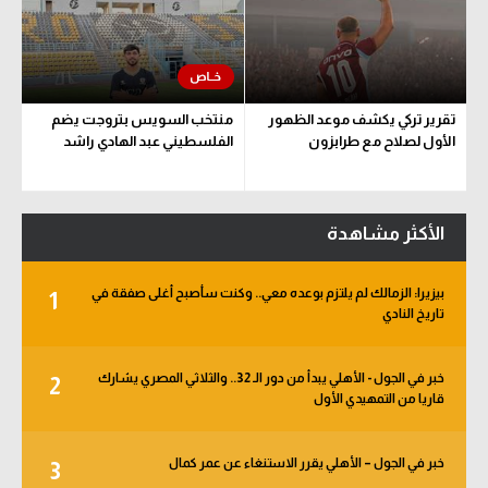
تقرير تركي يكشف موعد الظهور
منتخب السويس بتروجت يضم
الأول لصلاح مع طرابزون
الفلسطيني عبد الهادي راشد
الأكثر مشاهدة
بيزيرا: الزمالك لم يلتزم بوعده معي.. وكنت سأصبح أغلى صفقة في
1
تاريخ النادي
خبر في الجول - الأهلي يبدأ من دور الـ 32.. والثلاثي المصري يشارك
2
قاريا من التمهيدي الأول
خبر في الجول – الأهلي يقرر الاستنغاء عن عمر كمال
3