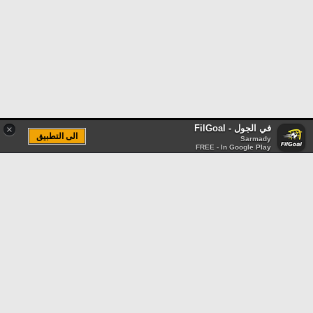
في الجول - FilGoal
×
الى التطبيق
Sarmady
FREE - In Google Play