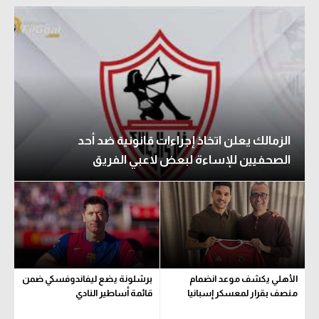
الزمالك يعلن اتخاذ إجراءات قانونية ضد أحد
الصحفيين للإساءة لبعض لاعبي الفريق
الأهلي يكشف موعد انضمام
برشلونة يضع ليفاندوفسكي ضمن
منصف بقرار لمعسكر إسبانيا
قائمة أساطير النادي