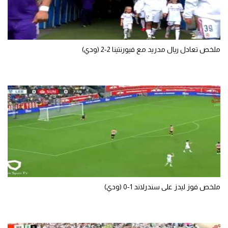
ملخص تعادل ريال مدريد مع فيورنتينا 2-2 (ودي)
ملخص فوز ليدز على سندرلاند 1-0 (ودي)