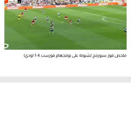
ملخص فوز سبورتنج لشبونة على نوتنجهام فورست 4-1 (ودي)