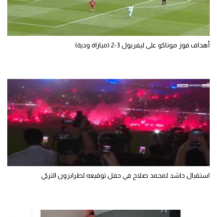
سعودي في الجول
الدوري الإنجليزي
أهداف فوز موناكو على ليفربول 3-2 (مباراة ودية)
الدوري الإسباني
دوري أبطال أوروبا
القسم الثاني
رياضات أخرى
أمم إفريقيا
كرة السلة الأمريكية
كرة سلة
استقبال حاشد لمحمد صلاح في حفل توقيعه لطرابزون التركي
كرة يد
كرة طائرة