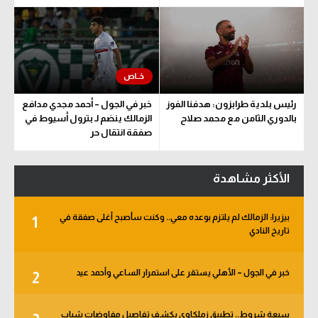
رئيس بلدية طرابزون: هدفنا الفوز
خبر في الجول – أحمد مجدي مدافع
بالدوري الثامن مع محمد صلاح
الزمالك ينضم لـ بترول أسيوط في
صفقة انتقال حر
الأكثر مشاهدة
بيزيرا: الزمالك لم يلتزم بوعده معي.. وكنت سأصبح أغلى صفقة في
1
تاريخ النادي
خبر في الجول – الأهلي يستقر على استمرار الساعي وأحمد عيد
2
سبعة شروط.. تطبيق زملكاوي يكشف تفاصيل مفاوضات شباب