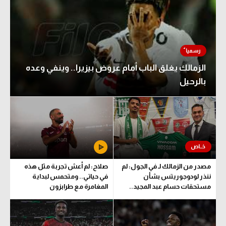
الزمالك يغلق الباب أمام عروض بيزيرا.. وينفي وعده
بالرحيل
مصدر من الزمالك لـ في الجول: لم
صلاح: لم أعش تجربة مثل هذه
ننذر لودوجوريتس بشأن
في حياتي.. ومتحمس لبداية
مستحقات حسام عبد المجيد..
المغامرة مع طرابزون
وهذا الموعد المتفق عليه