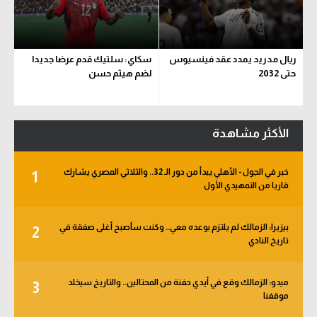
ريال مدريد يمدد عقد فينسيوس
سكاي: سلتيك قدم عرضا جديدا
حتى 2032
لضم هيثم حسن
الأكثر مشاهدة
خبر في الجول - الأهلي يبدأ من دور الـ 32.. والثلاثي المصري يشارك
1
قاريا من التمهيدي الأول
بيزيرا: الزمالك لم يلتزم بوعده معي.. وكنت سأصبح أغلى صفقة في
2
تاريخ النادي
ميدو: الزمالك وقع في أيدي حفنة من المحتالين.. والتاريخ سيخلد
3
موقفنا