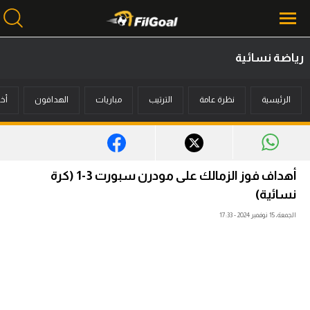
رياضة نسائية
محتوى إخباري
الرئيسية
نظرة عامة
الترتيب
مباريات
الهدافون
أخب
الرئيسية
أخبار
مباريات
أهداف فوز الزمالك على مودرن سبورت 3-1 (كرة
ميركاتو
نسائية)
الجمعة، 15 نوفمبر 2024 - 17:33
فانتازي في الجول
مسابقة التوقعات
فيديوهات
عدسات