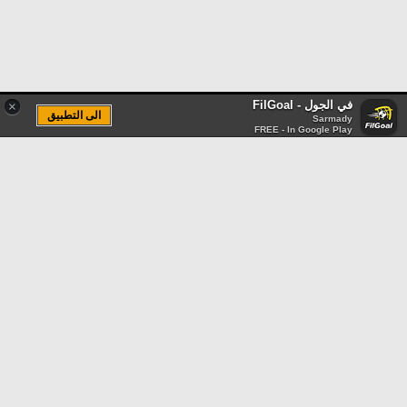
في الجول - FilGoal
×
الى التطبيق
Sarmady
FREE - In Google Play