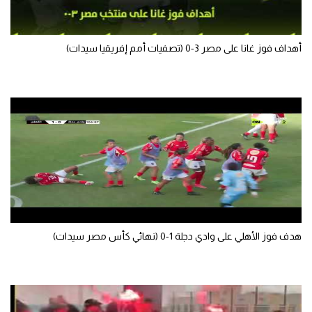
الوطن العربي
في المونديال
أهداف فوز غانا على مصر 3-0 (تصفيات أمم إفريقيا سيدات)
رياضة نسائية
آسيا
أمريكا
ركن الألعاب
أقسام خاصة
Gamers
هدف فوز الأهلي على وادي دجلة 1-0 (نهائي كأس مصر سيدات)
ميركاتو
تحقيق في الجول
تقرير في الجول