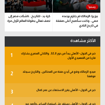
بيزيرا: الزمالك لم يلتزم بوعده
كرة يد - للتاريخ.. ناشئات مصر إلى
معي.. وكنت سأصبح أغلى صفقة
نصف نهائي بطولة العالم لأول مرة
في تاريخ النادي
الأكثر مشاهدة
خبر في الجول - الأهلي يبدأ من دور الـ 32.. والثلاثي المصري يشارك
1
قاريا من التمهيدي الأول
ميدو: الزمالك وقع في أيدي حفنة من المحتالين.. والتاريخ سيخلد
2
موقفنا
خبر في الجول – الأهلي يقرر الاستنغاء عن عمر كمال
3
خبر في الجول – الأهلي يستقر على استمرار الساعي وأحمد عيد