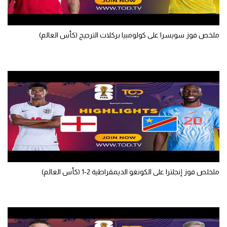
الوطن العربي
في المونديال
ملخص فوز سويسرا على كولومبيا بركلات الترجيح (كأس العالم)
رياضة نسائية
آسيا
أمريكا
ركن الألعاب
أقسام خاصة
Gamers
ملخلص فوز إنجلترا على الكونغو الديمقراطية 2-1 (كأس العالم)
ميركاتو
تحقيق في الجول
تقرير في الجول