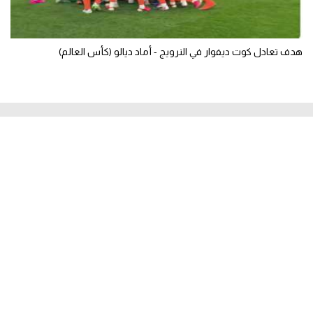
هدف تعادل كوت ديفوار في النرويج - أماد ديالو (كأس العالم)