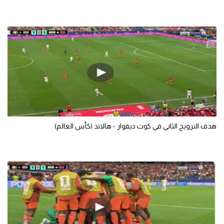
هدف النرويج الثاني في كوت ديفوار - هالاند (كأس العالم)