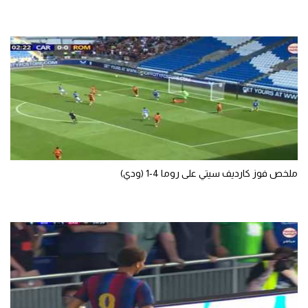
ملخص فوز كارديف سيتي على روما 4-1 (ودي)