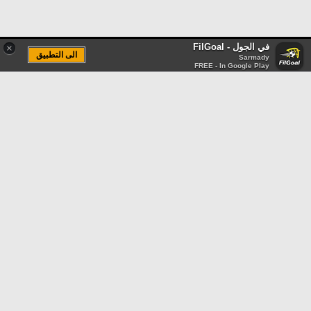
في الجول - FilGoal
×
الى التطبيق
Sarmady
FREE - In Google Play