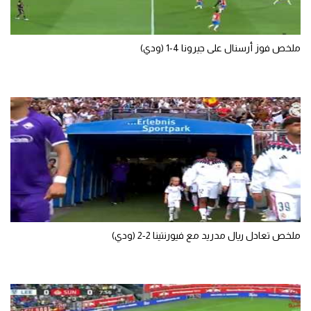
الوطن العربي
في المونديال
ملخص فوز أرسنال على جيرونا 4-1 (ودي)
رياضة نسائية
آسيا
أمريكا
ركن الألعاب
أقسام خاصة
Gamers
ملخص تعادل ريال مدريد مع فيورنتينا 2-2 (ودي)
ميركاتو
تحقيق في الجول
تقرير في الجول