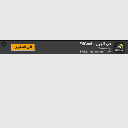
في الجول - FilGoal
×
الى التطبيق
Sarmady
FREE - In Google Play