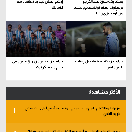
بمشاركة حمزة عبد الكريم..
إيشو يعلن تجديد تعاقده مع
برشلونة يهزم نوتنجهام ويخسر
الزمالك
من أودينيزي وديا
بيراميدز يكشف تفاصيل إصابة
بيراميدز يخسر من ريزا سبور في
ناصر ماهر
ختام معسكر تركيا
الأكثر مشاهدة
بيزيرا: الزمالك لم يلتزم بوعده معي.. وكنت سأصبح أغلى صفقة في
1
تاريخ النادي
خبر في الجول - الأهلي يبدأ من دور الـ 32.. والثلاثي المصري يشارك