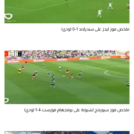
ملخص فوز ليدز على سندرلاند 1-0 (ودي)
ملخص فوز سبورتنج لشبونة على نوتنجهام فورست 4-1 (ودي)