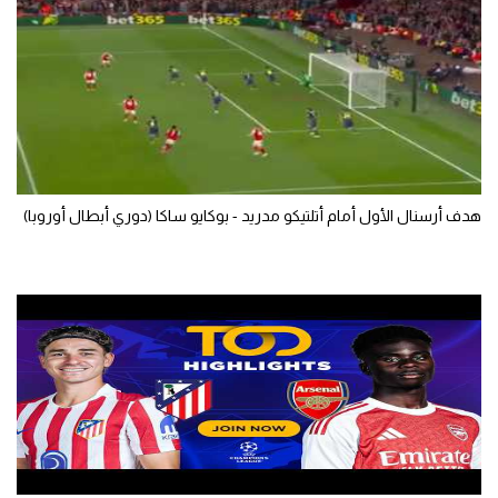
الوطن العربي
في المونديال
رياضة نسائية
آسيا
أمريكا
هدف أرسنال الأول أمام أتلتيكو مدريد - بوكايو ساكا (دوري أبطال أوروبا)
ركن الألعاب
أقسام خاصة
Gamers
ميركاتو
تحقيق في الجول
تقرير في الجول