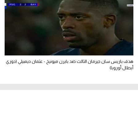
هدف باريس سان جيرمان الثالث ضد بايرن ميونيخ - عثمان ديمبيلي (دوري
أبطال أوروبا)