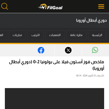
دوري أبطال أوروبا
محتوى إخباري
الرئيسية
نظرة عامة
التصفيات
الترتيب
مباريات
اله
الرئيسية
أخبار
مباريات
ملخص فوز أستون فيلا على بولونيا 2-0 (دوري أبطال
ميركاتو
أوروبا)
الأربعاء، 23 أكتوبر 2024 - 00:14
فانتازي في الجول
مسابقة التوقعات
فيديوهات
عدسات