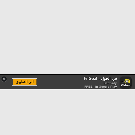
في الجول - FilGoal
×
الى التطبيق
Sarmady
FREE - In Google Play