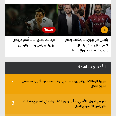
رئيس طرابزون: لا يمكنك إقناع
الزمالك يغلق الباب أمام عروض
لاعب مثل صلاح بالمال..
بيزيرا.. وينفي وعده بالرحيل
وتريزيجيه لعب دورا إيجابيا
الأكثر مشاهدة
بيزيرا: الزمالك لم يلتزم بوعده معي.. وكنت سأصبح أغلى صفقة في
1
تاريخ النادي
خبر في الجول - الأهلي يبدأ من دور الـ 32.. والثلاثي المصري يشارك
2
قاريا من التمهيدي الأول