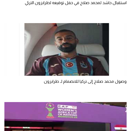
استقبال حاشد لمحمد صلاح في حفل توقيعه لطرابزون التركي
الوطن العربي
في المونديال
رياضة نسائية
آسيا
أمريكا
ركن الألعاب
وصول محمد صلاح إلى تركيا للانضمام لـ طرابزون
أقسام خاصة
Gamers
ميركاتو
تحقيق في الجول
تقرير في الجول