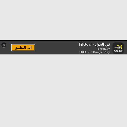
في الجول - FilGoal
×
الى التطبيق
Sarmady
FREE - In Google Play