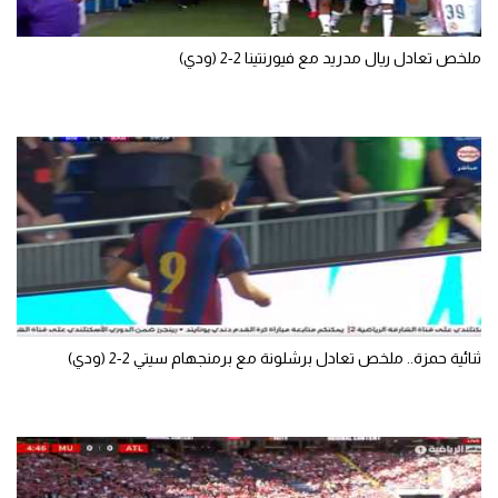
الوطن العربي
ملخص تعادل ريال مدريد مع فيورنتينا 2-2 (ودي)
في المونديال
رياضة نسائية
آسيا
أمريكا
ركن الألعاب
أقسام خاصة
Gamers
ثنائية حمزة.. ملخص تعادل برشلونة مع برمنجهام سيتي 2-2 (ودي)
ميركاتو
تحقيق في الجول
تقرير في الجول