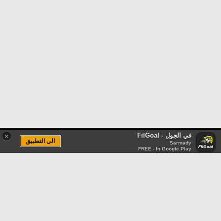
في الجول - FilGoal
×
الى التطبيق
Sarmady
FREE - In Google Play