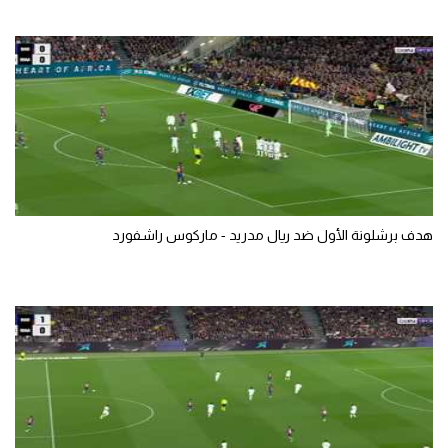
هدف برشلونة الأول ضد ريال مدريد - ماركوس راشفورد