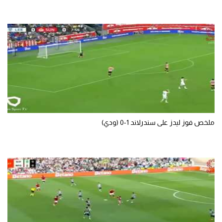
ملخص فوز ليدز على سندرلاند 1-0 (ودي)