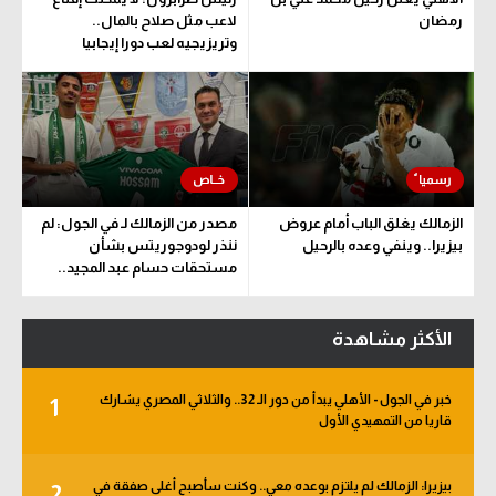
رمضان
لاعب مثل صلاح بالمال..
وتريزيجيه لعب دورا إيجابيا
الزمالك يغلق الباب أمام عروض
مصدر من الزمالك لـ في الجول: لم
بيزيرا.. وينفي وعده بالرحيل
ننذر لودوجوريتس بشأن
مستحقات حسام عبد المجيد..
وهذا الموعد المتفق عليه
الأكثر مشاهدة
خبر في الجول - الأهلي يبدأ من دور الـ 32.. والثلاثي المصري يشارك
1
قاريا من التمهيدي الأول
بيزيرا: الزمالك لم يلتزم بوعده معي.. وكنت سأصبح أغلى صفقة في
2