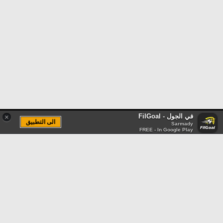
في الجول - FilGoal
×
الى التطبيق
Sarmady
FREE - In Google Play