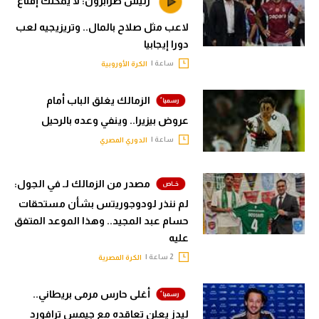
رئيس طرابزون: لا يمكنك إقناع
لاعب مثل صلاح بالمال.. وتريزيجيه لعب
دورا إيجابيا
ساعة |
الكرة الأوروبية
الزمالك يغلق الباب أمام
عروض بيزيرا.. وينفي وعده بالرحيل
ساعة |
الدوري المصري
مصدر من الزمالك لـ في الجول:
لم ننذر لودوجوريتس بشأن مستحقات
حسام عبد المجيد.. وهذا الموعد المتفق
عليه
2 ساعة |
الكرة المصرية
أغلى حارس مرمى بريطاني..
ليدز يعلن تعاقده مع جيمس ترافورد