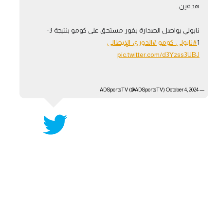
هدفين..
آراء حرة
نابولي يواصل الصدارة بفوز مستحق على كومو بنتيجة 3-
ركن الألعاب
1
#نابولي_كومو
#الدوري_الإيطالي
pic.twitter.com/d3Yzss3UBJ
بطولات
أمريكا 2026
October 4, 2024
— ADSportsTV (@ADSportsTV)
الدوري المصري
الدوري الإنجليزي الممتاز
الدوري الإسباني
الدوري الإيطالي
الدوري الألماني
الدوري الفرنسي