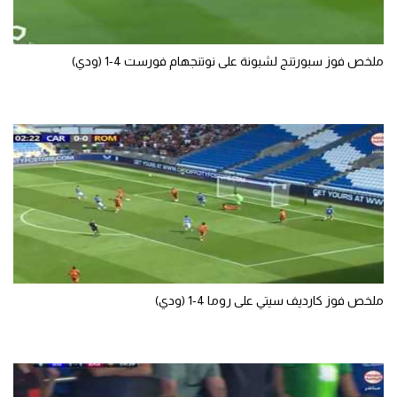
ملخص فوز سبورتنج لشبونة على نوتنجهام فورست 4-1 (ودي)
ملخص فوز كارديف سيتي على روما 4-1 (ودي)