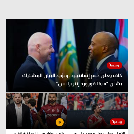
كاف يعلن دعم إنفانتينو.. ويؤيد البيان المشترك
بشأن "فيفا فورورد إنتربرايس"
الأهلي يعلن رحيل محمد علي بن
رئيس طرابزون: لا يمكنك إقناع