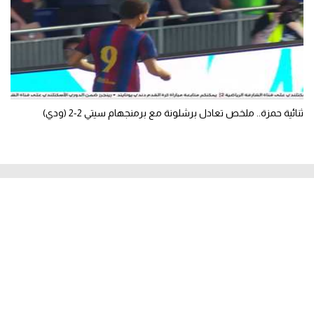
ثنائية حمزة.. ملخص تعادل برشلونة مع برمنجهام سيتي 2-2 (ودي)