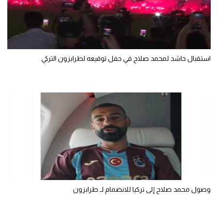
سعودي في الجول
الدوري الإنجليزي
الدوري الإسباني
استقبال حاشد لمحمد صلاح في حفل توقيعه لطرابزون التركي
دوري أبطال أوروبا
القسم الثاني
رياضات أخرى
أمم إفريقيا
كرة السلة الأمريكية
كرة سلة
كرة يد
وصول محمد صلاح إلى تركيا للانضمام لـ طرابزون
كرة طائرة