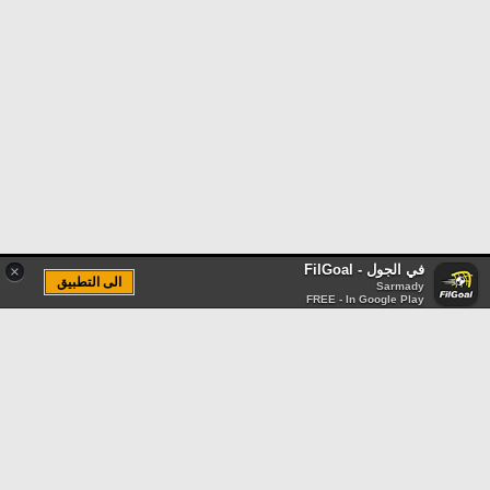
في الجول - FilGoal
×
الى التطبيق
Sarmady
FREE - In Google Play