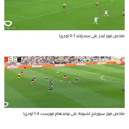
ملخص فوز ليدز على سندرلاند 1-0 (ودي)
ملخص فوز سبورتنج لشبونة على نوتنجهام فورست 4-1 (ودي)