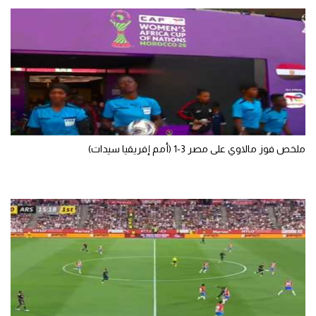
الوطن العربي
في المونديال
رياضة نسائية
آسيا
أمريكا
ملخص فوز مالاوي على مصر 3-1 (أمم إفريقيا سيدات)
ركن الألعاب
أقسام خاصة
Gamers
ميركاتو
تحقيق في الجول
تقرير في الجول