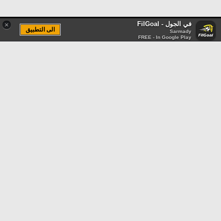
في الجول - FilGoal
×
الى التطبيق
Sarmady
FREE - In Google Play