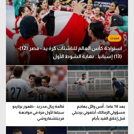
استراحة كأس العالم للناشئات كرة يد - مصر (12)-
(13) إسبانيا.. نهاية الشوط الأول
بعد 14 عاما.. أنس وائل يهاجم
قائمة ريال مدريد - ظهور برناردو
مسؤولي الزمالك: أبلغوني برحيلي
سيلفا لأول مرة في مواجهة
قبل إغلاق القيد بأيام
فرينتشفاروشي