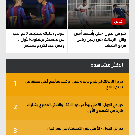
خبر في الجول - على رأسهم أنس
موندو: فليك يستبعد 3 مواهب
وائل.. الزمالك يقرر رحيل رباعي
من معسكر برشلونة الأول..
فريق الشباب
وحمزة عبد الكريم مستمر
الأكثر مشاهدة
بيزيرا: الزمالك لم يلتزم بوعده معي.. وكنت سأصبح أغلى صفقة في
1
تاريخ النادي
خبر في الجول - الأهلي يبدأ من دور الـ 32.. والثلاثي المصري يشارك
2
قاريا من التمهيدي الأول
خبر في الجول – الأهلي يقرر الاستنغاء عن عمر كمال
3