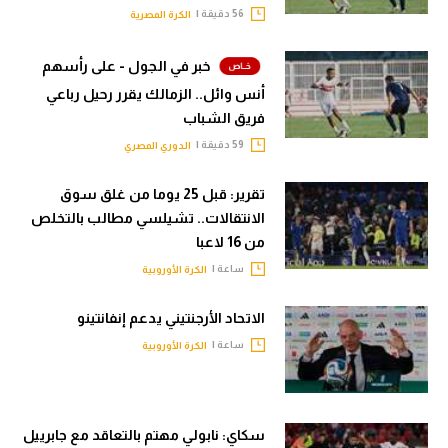
56 دقيقة |
الكرة المصرية
الوطن العربي
في المونديال
خبر في الجول - على رأسهم
أنس وائل.. الزمالك يقرر رحيل رباعي
رياضة نسائية
فريق الشباب
آسيا
59 دقيقة |
الدوري المصري
أمريكا
تقرير: قبل 25 يوما من غلق سوق
الانتقالات.. تشيلسي مطالب بالتخلص
ركن الألعاب
من 16 لاعبا
ساعة |
الكرة الأوروبية
أقسام خاصة
Gamers
الاتحاد الأرجنتيني يدعم إنفانتينو
ساعة |
الكرة الأوروبية
ميركاتو
تحقيق في الجول
سكاي: نابولي مهتم بالتعاقد مع جابرييل
تقرير في الجول