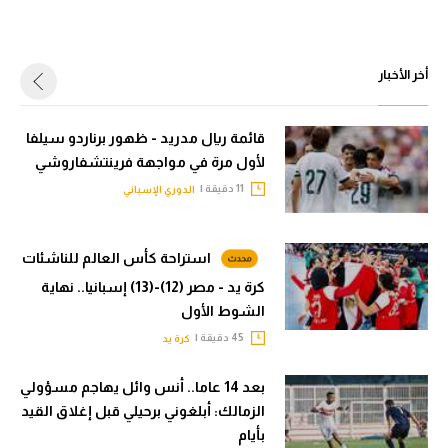
سعودي في الجول
الدوري الإنجليزي
أخر الأخبار
الدوري الإسباني
قائمة ريال مدريد - ظهور برناردو سيلفا
دوري أبطال أوروبا
لأول مرة في مواجهة فرينتشفاروشي
القسم الثاني
11 دقيقة |
الدوري الإسباني
رياضات أخرى
استراحة كأس العالم للناشئات
أمم إفريقيا
كرة يد - مصر (12)-(13) إسبانيا.. نهاية
كرة السلة الأمريكية
الشوط الأول
45 دقيقة |
كرة يد
كرة سلة
كرة يد
بعد 14 عاما.. أنس وائل يهاجم مسؤولي
الزمالك: أبلغوني برحيلي قبل إغلاق القيد
كرة طائرة
بأيام