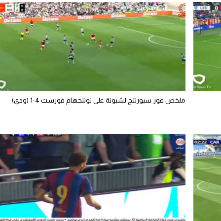
ملخص فوز سبورتنج لشبونة على نوتنجهام فورست 4-1 (ودي)