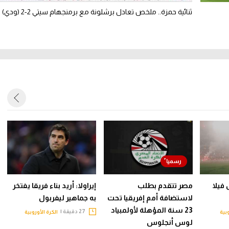
ثنائية حمزة.. ملخص تعادل برشلونة مع برمنجهام سيتي 2-2 (ودي)
فيلا
مصر تتقدم بطلب
إيراولا: أريد بناء فريقا يفتخر
لاستضافة أمم إفريقيا تحت
به جماهير ليفربول
23 سنة المؤهلة لأولمبياد
27 دقيقة |
وبية
الكرة الأوروبية
لوس أنجلوس