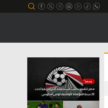
أقسام خاصة
Gamers
يكية
ميركاتو
تحقيق في الجول
تقرير في الجول
تحليل في الجول
حكايات في الجول
مصر تتقدم بطلب لاستضافة أمم إفريقيا تحت
23 سنة المؤهلة لأولمبياد لوس أنجلوس
كويز في الجول
فيديو في الجول