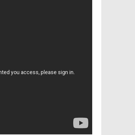
آراء حرة
الدوري ا
ركن الألعاب
دوري أبطا
دوري أبطا
كل البطولات