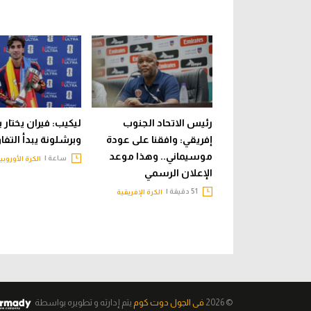
رئيس الاتحاد الجنوب
ليكيب: فيران يختار 
إفريقي: وافقنا على عودة
وبرشلونة يبدأ التف
موسيماني.. وهذا موعد
ساعة |
الكرة الأوروبي
الإعلان الرسمي
51 دقيقة |
الكرة الإفريقية
© 2026
فى الجول دوت كوم
يتم إدارته و تطويره
بواسطة