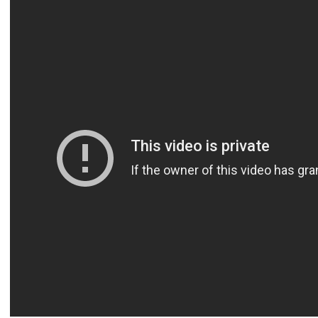
آسيا
دوري أبطال أوروبا
لسعودي للمحترفين
أمريكا
القسم الثاني
ل أوروبا
ركن الألعاب
رياضات أخرى
ل إفريقيا