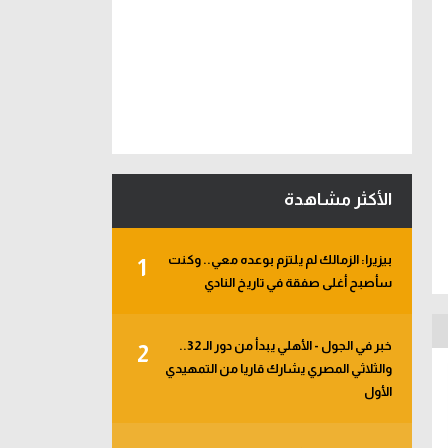
الأكثر مشاهدة
بيزيرا: الزمالك لم يلتزم بوعده معي.. وكنت
1
سأصبح أغلى صفقة في تاريخ النادي
خبر في الجول - الأهلي يبدأ من دور الـ 32..
2
والثلاثي المصري يشارك قاريا من التمهيدي
الأول