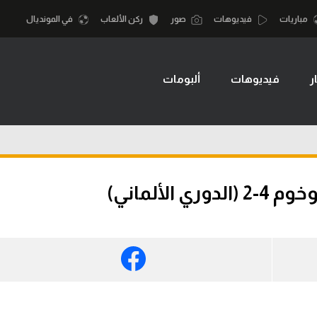
مباريات
فيديوهات
صور
ركن الألعاب
في المونديال
ر
فيديوهات
ألبومات
أقسام
أمم إفريقيا
الكرة المصرية
كرة السلة الأمر
الدوري المصري
لمصري
كرة سلة
الكرة الأوروبية
نجليزي الممتاز
كرة يد
لألماني)
الكرة الإفريقية
إسباني
كرة طائرة
منتخب مصر
إيطالي
الوطن العربي
سعودي في الجول
في المونديال
لماني
الدوري الإنجليزي
رياضة نسائية
لفرنسي
الدوري الإسباني