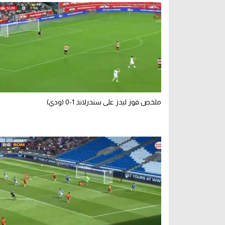
ملخص فوز ليدز على سندرلاند 1-0 (ودي)