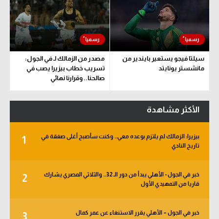
سيلتا فيجو يستعير بايندير من
مصدر من الزمالك لـ في الجول:
مانشستر يونايتد
تسريب خطاب بيزيرا يصب في
صالحنا.. وقرارنا نهائي
الأكثر مشاهدة
بيزيرا: الزمالك لم يلتزم بوعده معي.. وكنت سأصبح أغلى صفقة في
1
تاريخ النادي
خبر في الجول - الأهلي يبدأ من دور الـ 32.. والثلاثي المصري يشارك
2
قاريا من التمهيدي الأول
خبر في الجول – الأهلي يقرر الاستنغاء عن عمر كمال
3