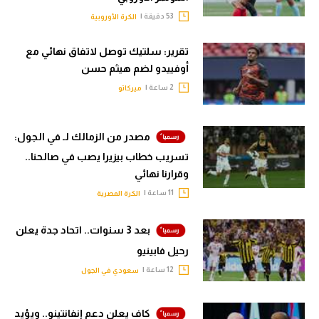
الوطن العربي
53 دقيقة |
الكرة الأوروبية
في المونديال
تقرير: سلتيك توصل لاتفاق نهائي مع
أوفييدو لضم هيثم حسن
رياضة نسائية
2 ساعة |
ميركاتو
آسيا
أمريكا
مصدر من الزمالك لـ في الجول:
ركن الألعاب
تسريب خطاب بيزيرا يصب في صالحنا..
وقرارنا نهائي
11 ساعة |
الكرة المصرية
أقسام خاصة
Gamers
بعد 3 سنوات.. اتحاد جدة يعلن
رحيل فابينيو
ميركاتو
12 ساعة |
سعودي في الجول
تحقيق في الجول
تقرير في الجول
كاف يعلن دعم إنفانتينو.. ويؤيد