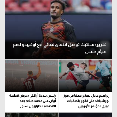
تقرير: سلتيك توصل لاتفاق نهائي مع أوفييدو لضم
هيثم حسن
إبراهيم عادل يصنع هدفا في فوز
رئيس بلدية أراكلي يعرض قطعة
نورشيلاند على فالور بتصفيات
أرض على محمد صلاح بعد
دوري المؤتمر الأوروبي
الانضمام لـ طرابزون سبور