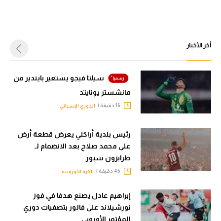
سعودي في الجول
الدوري الإنجليزي
أخر الأخبار
الدوري الإسباني
دوري أبطال أوروبا
سيلتا فيجو يستعير بايندير من
مانشستر يونايتد
القسم الثاني
16 دقيقة |
الدوري الإسباني
رياضات أخرى
أمم إفريقيا
رئيس بلدية أراكلي يعرض قطعة أرض
على محمد صلاح بعد الانضمام لـ
كرة السلة الأمريكية
طرابزون سبور
كرة سلة
46 دقيقة |
الكرة الأوروبية
كرة يد
إبراهيم عادل يصنع هدفا في فوز
نورشيلاند على فالور بتصفيات دوري
كرة طائرة
المؤتمر الأوروبي