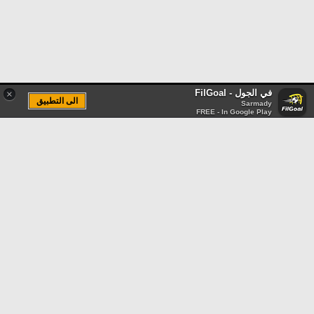
في الجول - FilGoal
×
الى التطبيق
Sarmady
FREE - In Google Play