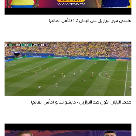
سعودي في الجول
ملخص فوز البرازيل على اليابان 2-1 (كأس العالم)
الدوري الإنجليزي
الدوري الإسباني
دوري أبطال أوروبا
القسم الثاني
رياضات أخرى
أمم إفريقيا
كرة السلة الأمريكية
هدف اليابان الأول ضد البرازيل - كايشو سانو (كأس العالم)
كرة سلة
كرة يد
كرة طائرة