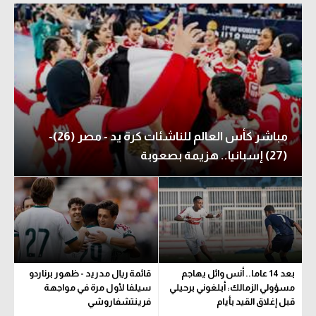
مباشر كأس العالم للناشئات كرة يد - مصر (26)-
(27) إسبانيا.. هزيمة بصعوبة
بعد 14 عاما.. أنس وائل يهاجم
قائمة ريال مدريد - ظهور برناردو
مسؤولي الزمالك: أبلغوني برحيلي
سيلفا لأول مرة في مواجهة
قبل إغلاق القيد بأيام
فرينتشفاروشي