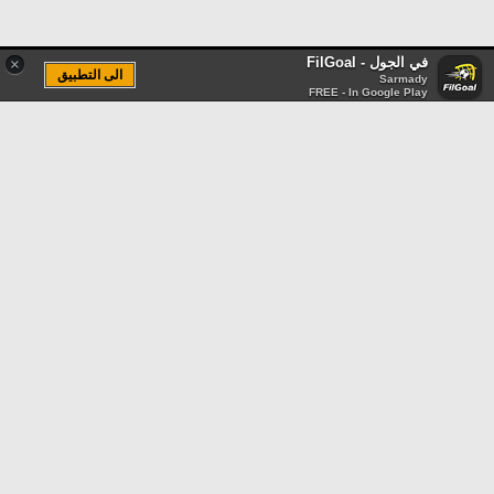
في الجول - FilGoal
×
الى التطبيق
Sarmady
FREE - In Google Play