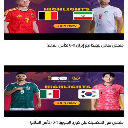
الوطن العربي
في المونديال
رياضة نسائية
آسيا
ملخص تعادل بلجيكا مع إيران 0-0 (كأس العالم)
أمريكا
ركن الألعاب
أقسام خاصة
Gamers
ميركاتو
تحقيق في الجول
ملخص فوز المكسيك على كوريا الجنوبية 1-0 (كأس العالم)
تقرير في الجول