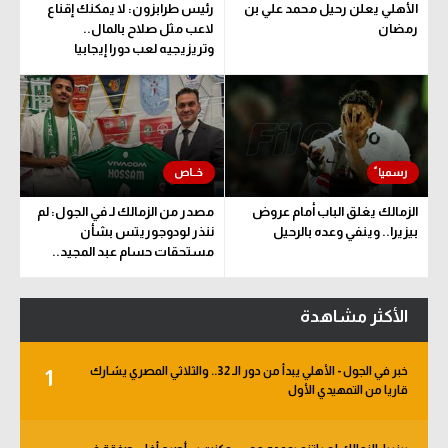
الأهلي يعلن رحيل محمد علي بن
رئيس طرابزون: لا يمكنك إقناع
رمضان
لاعب مثل صلاح بالمال..
وتريزيجيه لعب دورا إيجابيا
الزمالك يغلق الباب أمام عروض
مصدر من الزمالك لـ في الجول: لم
بيزيرا.. وينفي وعده بالرحيل
ننذر لودوجوريتس بشأن
مستحقات حسام عبد المجيد..
وهذا الموعد المتفق عليه
الأكثر مشاهدة
خبر في الجول - الأهلي يبدأ من دور الـ 32.. والثلاثي المصري يشارك
1
قاريا من التمهيدي الأول