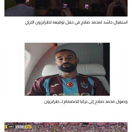
الوطن العربي
في المونديال
استقبال حاشد لمحمد صلاح في حفل توقيعه لطرابزون التركي
رياضة نسائية
آسيا
أمريكا
ركن الألعاب
أقسام خاصة
Gamers
وصول محمد صلاح إلى تركيا للانضمام لـ طرابزون
ميركاتو
تحقيق في الجول
تقرير في الجول