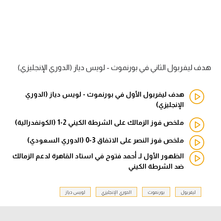
الدوري السعودي للمحترفين
دوري أبطال أوروبا
دوري أبطال إفريقيا
هدف ليفربول الثاني في بورنموث - لويس دياز (الدوري الإنجليزي)
كل البطولات
هدف ليفربول الأول في بورنموث - لويس دياز (الدوري
الإنجليزي)
أقسام
ملخص فوز الزمالك على الشرطة الكيني 2-1 (الكونفدرالية)
الكرة المصرية
ملخص فوز النصر على الاتفاق 3-0 (الدوري السعودي)
الدوري المصري
الظهور الأول لـ أحمد فتوح في استاد القاهرة لدعم الزمالك
ضد الشرطة الكيني
الكرة الأوروبية
ليفربول
بورنموث
الدوري الإنجليزي
لويس دياز
الكرة الإفريقية
منتخب مصر