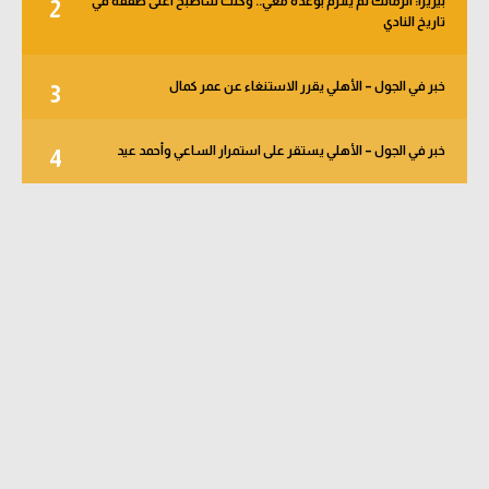
بيزيرا: الزمالك لم يلتزم بوعده معي.. وكنت سأصبح أغلى صفقة في
2
تاريخ النادي
خبر في الجول – الأهلي يقرر الاستنغاء عن عمر كمال
3
خبر في الجول – الأهلي يستقر على استمرار الساعي وأحمد عيد
4