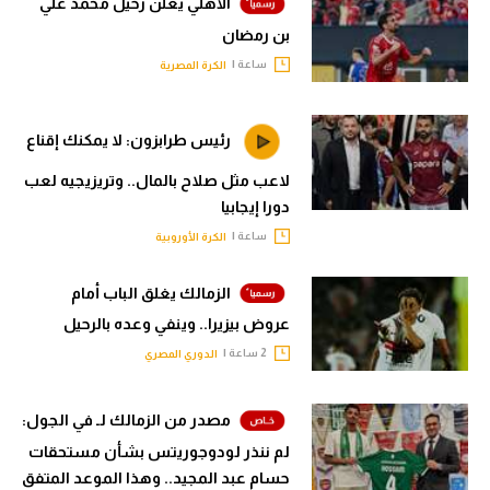
الأهلي يعلن رحيل محمد علي
بن رمضان
ساعة |
الكرة المصرية
رئيس طرابزون: لا يمكنك إقناع
لاعب مثل صلاح بالمال.. وتريزيجيه لعب
دورا إيجابيا
ساعة |
الكرة الأوروبية
الزمالك يغلق الباب أمام
عروض بيزيرا.. وينفي وعده بالرحيل
2 ساعة |
الدوري المصري
مصدر من الزمالك لـ في الجول:
لم ننذر لودوجوريتس بشأن مستحقات
حسام عبد المجيد.. وهذا الموعد المتفق