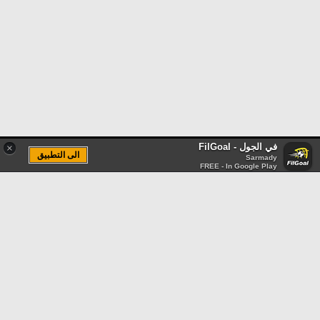
في الجول - FilGoal
×
الى التطبيق
Sarmady
FREE - In Google Play