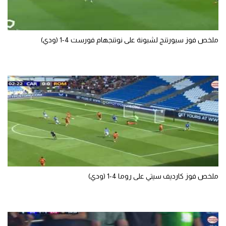
ملخص فوز سبورتنج لشبونة على نوتنجهام فورست 4-1 (ودي)
ملخص فوز كارديف سيتي على روما 4-1 (ودي)