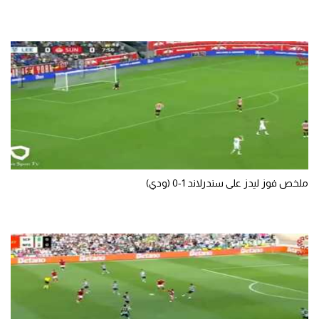
ملخص فوز ليدز على سندرلاند 1-0 (ودي)