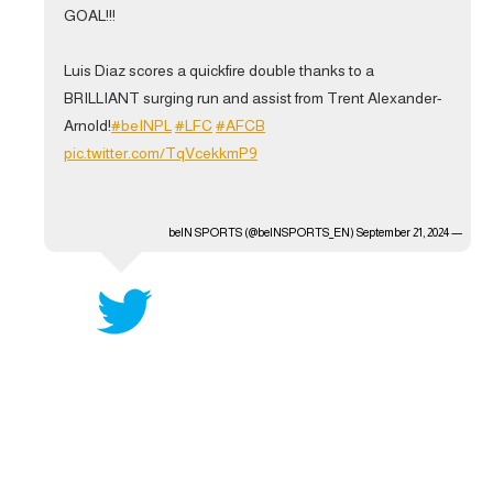
GOAL!!!
آراء حرة
Luis Diaz scores a quickfire double thanks to a
ركن الألعاب
BRILLIANT surging run and assist from Trent Alexander-
Arnold!
#beINPL
#LFC
#AFCB
بطولات
pic.twitter.com/TqVcekkmP9
أمريكا 2026
الدوري المصري
September 21, 2024
— beIN SPORTS (@beINSPORTS_EN)
الدوري الإنجليزي الممتاز
الدوري الإسباني
الدوري الإيطالي
الدوري الألماني
الدوري الفرنسي