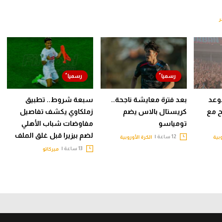
وعد
بعد فترة معايشة ناجحة..
سبعة شروط.. تطبيق
ح مع
كريستال بالاس يضم
زملكاوي يكشف تفاصيل
تومياسو
مفاوضات شباب الأهلي
لضم بيزيرا قبل غلق الملف
12 ساعة |
وبية
الكرة الأوروبية
13 ساعة |
ميركاتو