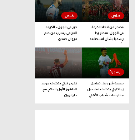
مصدر من اتحاد الكرة لـ
خبر في الجول - الكرمة
في الجول: ننتظر ردا
العراقي يقترب من ضم
رسميا بشأن استضافة
مروان حمدي
كأس إفريقيا تحت 23
عاما المؤهلة للأولمبياد
سبعة شروط.. تطبيق
تقرير تركي يكشف موعد
زملكاوي يكشف تفاصيل
الظهور الأول لصلاح مع
مفاوضات شباب الأهلي
طرابزون
لضم بيزيرا قبل غلق
الملف