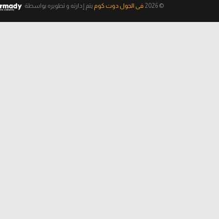
© 2026
فى الجول دوت كوم
يتم إدارته و تطويره
بواسطة