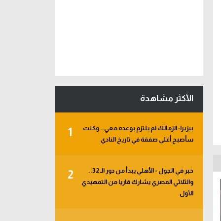
الأكثر مشاهدة
بيزيرا: الزمالك لم يلتزم بوعده معي.. وكنت
1
سأصبح أغلى صفقة في تاريخ النادي
خبر في الجول - الأهلي يبدأ من دور الـ 32..
2
والثلاثي المصري يشارك قاريا من التمهيدي
الأول