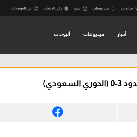
مباريات
فيديوهات
صور
ركن الألعاب
في المونديال
أخبار
فيديوهات
ألبومات
أقسام
أمم إفريقيا
الكرة المصرية
كرة السلة الأمر
الدوري المصري
لمصري
كرة سلة
الكرة الأوروبية
نجليزي الممتاز
كرة يد
سعودي)
الكرة الإفريقية
إسباني
كرة طائرة
منتخب مصر
إيطالي
الوطن العربي
سعودي في الجول
في المونديال
لماني
الدوري الإنجليزي
رياضة نسائية
لفرنسي
الدوري الإسباني