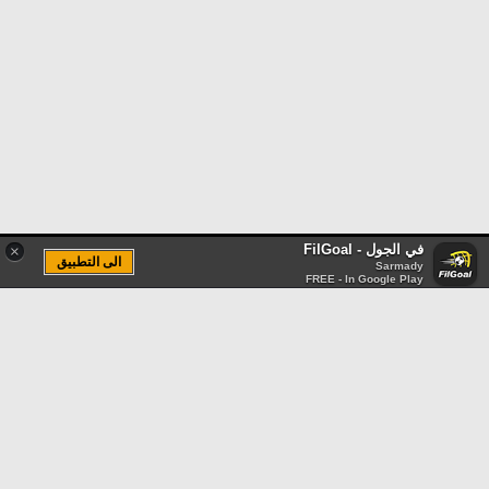
في الجول - FilGoal
×
الى التطبيق
Sarmady
FREE - In Google Play