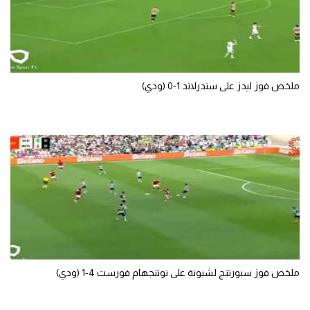
ملخص فوز ليدز على سندرلاند 1-0 (ودي)
ملخص فوز سبورتنج لشبونة على نوتنجهام فورست 4-1 (ودي)