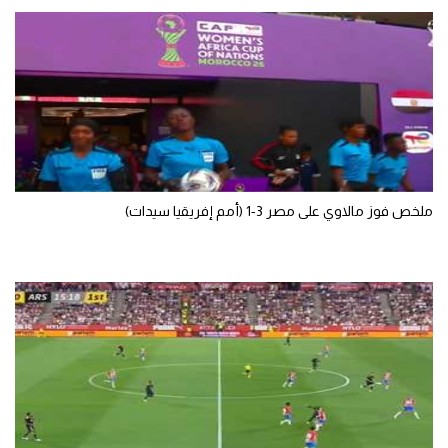
الوطن العربي
في المونديال
رياضة نسائية
آسيا
أمريكا
ملخص فوز مالاوي على مصر 3-1 (أمم إفريقيا سيدات)
ركن الألعاب
أقسام خاصة
Gamers
ميركاتو
تحقيق في الجول
تقرير في الجول