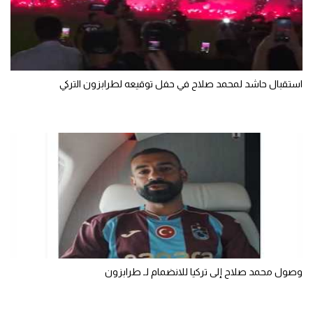
سعودي في الجول
الدوري الإنجليزي
الدوري الإسباني
استقبال حاشد لمحمد صلاح في حفل توقيعه لطرابزون التركي
دوري أبطال أوروبا
القسم الثاني
رياضات أخرى
أمم إفريقيا
كرة السلة الأمريكية
كرة سلة
كرة يد
وصول محمد صلاح إلى تركيا للانضمام لـ طرابزون
كرة طائرة