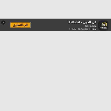
في الجول - FilGoal
×
الى التطبيق
Sarmady
FREE - In Google Play