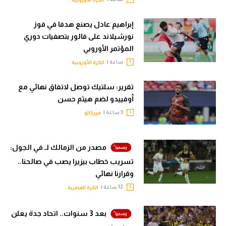
الوطن العربي
إبراهيم عادل يصنع هدفا في فوز
في المونديال
نورشيلاند على فالور بتصفيات دوري
المؤتمر الأوروبي
رياضة نسائية
ساعة |
الكرة الأوروبية
آسيا
تقرير: سلتيك توصل لاتفاق نهائي مع
أمريكا
أوفييدو لضم هيثم حسن
ركن الألعاب
3 ساعة |
ميركاتو
أقسام خاصة
مصدر من الزمالك لـ في الجول:
Gamers
تسريب خطاب بيزيرا يصب في صالحنا..
وقرارنا نهائي
ميركاتو
12 ساعة |
الكرة المصرية
تحقيق في الجول
بعد 3 سنوات.. اتحاد جدة يعلن
تقرير في الجول