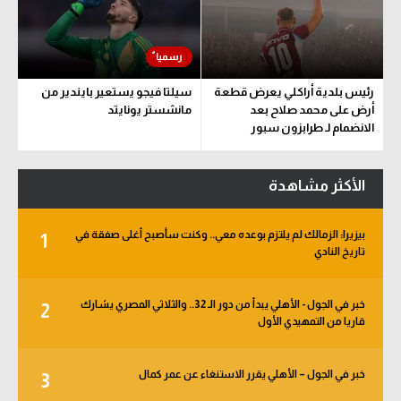
رئيس بلدية أراكلي يعرض قطعة
سيلتا فيجو يستعير بايندير من
أرض على محمد صلاح بعد
مانشستر يونايتد
الانضمام لـ طرابزون سبور
الأكثر مشاهدة
بيزيرا: الزمالك لم يلتزم بوعده معي.. وكنت سأصبح أغلى صفقة في
1
تاريخ النادي
خبر في الجول - الأهلي يبدأ من دور الـ 32.. والثلاثي المصري يشارك
2
قاريا من التمهيدي الأول
خبر في الجول – الأهلي يقرر الاستنغاء عن عمر كمال
3