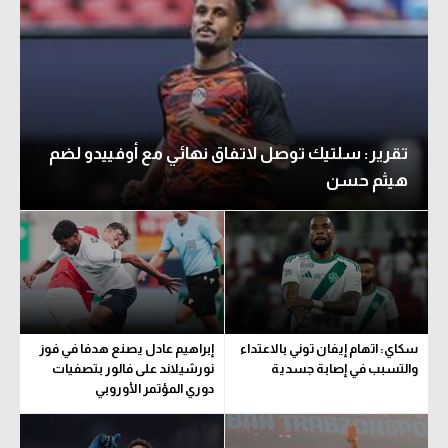
تقرير: سلتيك توصل لاتفاق نهائي مع أوفييدو لضم
هيثم حسن
سكاي: اتهام إيفان توني بالاعتداء
إبراهيم عادل يصنع هدفا في فوز
والتسبب في إصابة جسدية
نورشيلاند على فالور بتصفيات
دوري المؤتمر الأوروبي