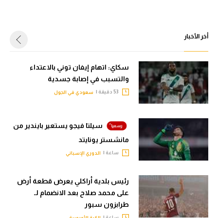
سعودي في الجول
الدوري الإنجليزي
أخر الأخبار
الدوري الإسباني
سكاي: اتهام إيفان توني بالاعتداء
دوري أبطال أوروبا
والتسبب في إصابة جسدية
القسم الثاني
53 دقيقة |
سعودي في الجول
رياضات أخرى
سيلتا فيجو يستعير بايندير من
أمم إفريقيا
مانشستر يونايتد
كرة السلة الأمريكية
ساعة |
الدوري الإسباني
كرة سلة
رئيس بلدية أراكلي يعرض قطعة أرض
كرة يد
على محمد صلاح بعد الانضمام لـ
طرابزون سبور
كرة طائرة
ساعة |
الكرة الأوروبية