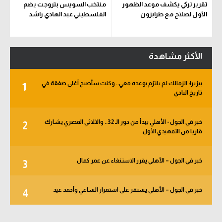
تقرير تركي يكشف موعد الظهور
منتخب السويس بتروجت يضم
الأول لصلاح مع طرابزون
الفلسطيني عبد الهادي راشد
الأكثر مشاهدة
بيزيرا: الزمالك لم يلتزم بوعده معي.. وكنت سأصبح أغلى صفقة في
1
تاريخ النادي
خبر في الجول - الأهلي يبدأ من دور الـ 32.. والثلاثي المصري يشارك
2
قاريا من التمهيدي الأول
خبر في الجول – الأهلي يقرر الاستنغاء عن عمر كمال
3
خبر في الجول – الأهلي يستقر على استمرار الساعي وأحمد عيد
4