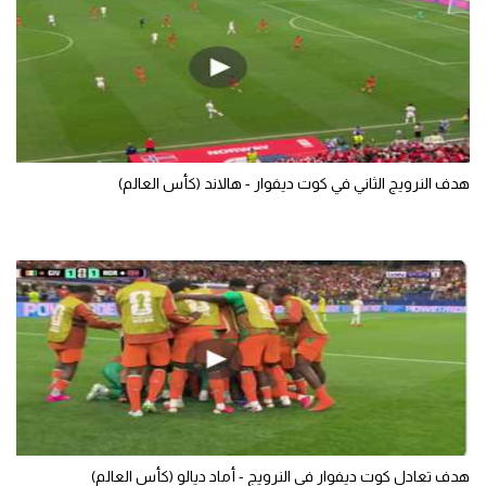
هدف النرويج الثاني في كوت ديفوار - هالاند (كأس العالم)
هدف تعادل كوت ديفوار في النرويج - أماد ديالو (كأس العالم)