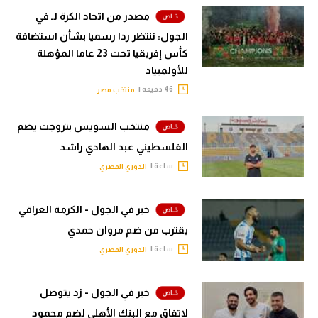
مصدر من اتحاد الكرة لـ في
الجول: ننتظر ردا رسميا بشأن استضافة
كأس إفريقيا تحت 23 عاما المؤهلة
للأولمبياد
46 دقيقة |
منتخب مصر
منتخب السويس بتروجت يضم
الفلسطيني عبد الهادي راشد
ساعة |
الدوري المصري
خبر في الجول - الكرمة العراقي
يقترب من ضم مروان حمدي
ساعة |
الدوري المصري
خبر في الجول - زد يتوصل
لاتفاق مع البنك الأهلي لضم محمود