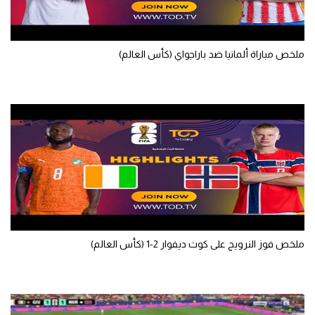
ملخص مباراة ألمانيا ضد باراجواي (كأس العالم)
ملخص فوز النرويج على كوت ديفوار 2-1 (كأس العالم)