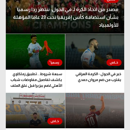
مصدر من اتحاد الكرة لـ في الجول: ننتظر ردا رسميا
بشأن استضافة كأس إفريقيا تحت 23 عاما المؤهلة
للأولمبياد
خبر في الجول - الكرمة العراقي
سبعة شروط.. تطبيق زملكاوي
يقترب من ضم مروان حمدي
يكشف تفاصيل مفاوضات شباب
الأهلي لضم بيزيرا قبل غلق الملف