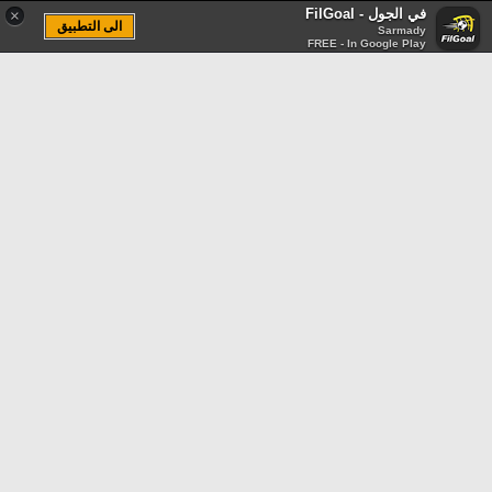
في الجول - FilGoal
×
الى التطبيق
Sarmady
FREE - In Google Play