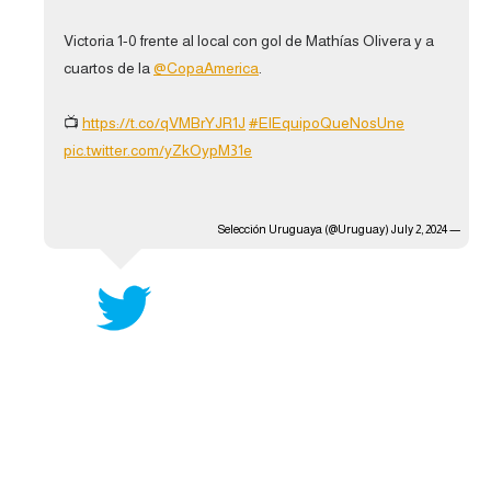
آراء حرة
Victoria 1-0 frente al local con gol de Mathías Olivera y a
cuartos de la
@CopaAmerica
.
ركن الألعاب
📺
https://t.co/qVMBrYJR1J
#ElEquipoQueNosUne
pic.twitter.com/yZkOypM31e
بطولات
أمريكا 2026
July 2, 2024
— Selección Uruguaya (@Uruguay)
الدوري المصري
الدوري الإنجليزي الممتاز
الدوري الإسباني
الدوري الإيطالي
الدوري الألماني
الدوري الفرنسي