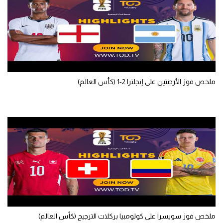
الوطن العربي
في المونديال
رياضة نسائية
آسيا
ملخص فوز الأرجنتين على إنجلترا 2-1 (كأس العالم)
أمريكا
ركن الألعاب
أقسام خاصة
Gamers
ميركاتو
تحقيق في الجول
ملخص فوز سويسرا على كولومبيا بركلات الترجيح (كأس العالم)
تقرير في الجول