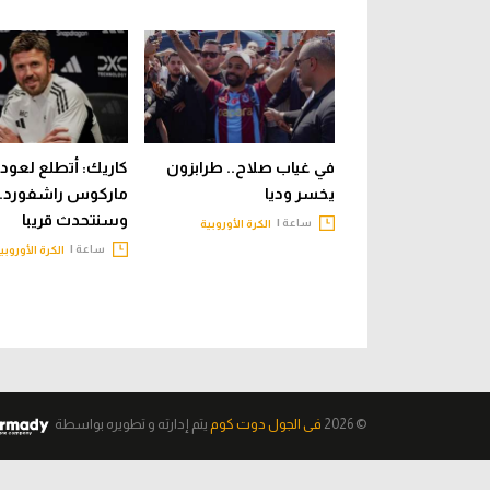
في غياب صلاح.. طرابزون
كاريك: أتطلع لعود
يخسر وديا
ماركوس راشفورد..
وسنتحدث قريبا
ساعة |
الكرة الأوروبية
ساعة |
الكرة الأوروبي
© 2026
فى الجول دوت كوم
يتم إدارته و تطويره
بواسطة