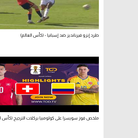
طرد إنزو فيرنانديز ضد إسبانيا - (كأس العالم)
ملخص فوز سويسرا على كولومبيا بركلات الترجيح (كأس ال