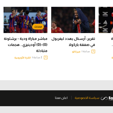
ة
تقرير: أرسنال يهدد ليفربول
مباشر مباراة ودية - برشلونة
في صفقة باركولا
(0)-(0) أودينيزي.. هجمات
متبادلة
ساعة |
ميركاتو
2 ساعة |
ة
الكرة الأوروبية
سياسة الخصوصية
اعلن معنا