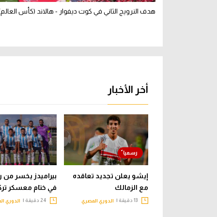
هدف النرويج الثاني في كوت ديفوار - هالاند (كأس العالم)
أخر الأخبار
إيشو يعلن تجديد تعاقده
بيراميدز يخسر من ر
مع الزمالك
في ختام معسكر تركي
13 دقيقة |
24 دقيقة |
الدوري المصري
الدوري ال