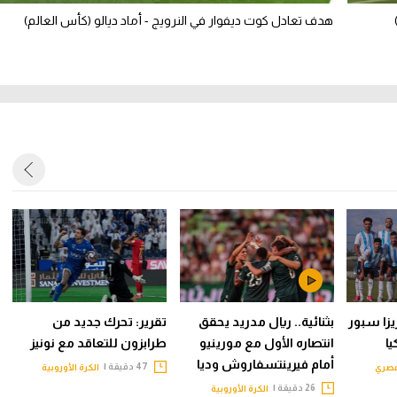
هدف تعادل كوت ديفوار في النرويج - أماد ديالو (كأس العالم)
يزا سبور
بثنائية.. ريال مدريد يحقق
تقرير: تحرك جديد من
ا
انتصاره الأول مع مورينيو
طرابزون للتعاقد مع نونيز
أمام فيرينتسفاروش وديا
47 دقيقة |
مصري
الكرة الأوروبية
26 دقيقة |
الكرة الأوروبية