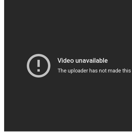
آسيا
دوري أبطال أوروبا
لسعودي للمحترفين
أمريكا
القسم الثاني
ل أوروبا
ركن الألعاب
رياضات أخرى
ل إفريقيا