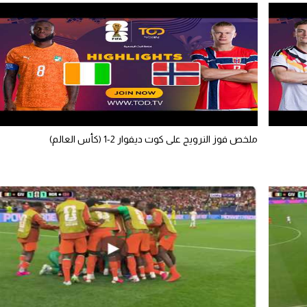
ملخص فوز النرويج على كوت ديفوار 2-1 (كأس العالم)