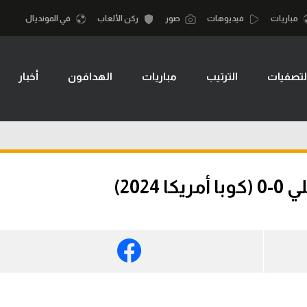
مباريات
فيديوهات
صور
ركن الألعاب
في المونديال
لتصفيات
الترتيب
مباريات
الهدافون
أخبار
أقسام
أمم إفريقيا
الكرة المصرية
كرة السلة الأمر
الدوري المصري
لمصري
كرة سلة
الكرة الأوروبية
نجليزي الممتاز
كرة يد
202)
الكرة الإفريقية
إسباني
كرة طائرة
منتخب مصر
إيطالي
الوطن العربي
سعودي في الجول
في المونديال
لماني
الدوري الإنجليزي
رياضة نسائية
لفرنسي
الدوري الإسباني