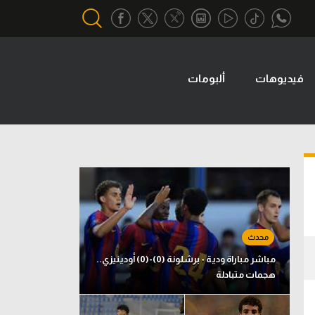
فيديوهات
ألبومات
أقسام خاصة
Gamers
يكية
ميركاتو
تحقيق في الجول
تقرير في الجول
تحليل في الجول
حكايات في الجول
مباشر مباراة ودية - برشلونة (0)-(0) أودينيزي..
هجمات متبادلة
كويز في الجول
فيديو في الجول