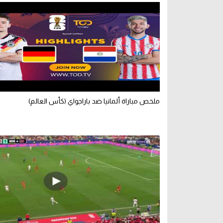
ملخص مباراة ألمانيا ضد باراجواي (كأس العالم)