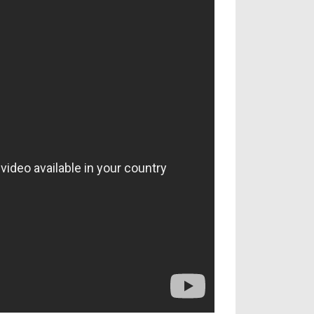
آراء حرة
الدوري ا
ركن الألعاب
دوري أبطا
دوري أبطا
كل البطولات