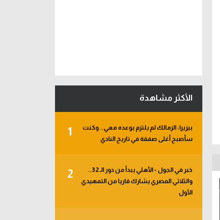
الأكثر مشاهدة
بيزيرا: الزمالك لم يلتزم بوعده معي.. وكنت
1
سأصبح أغلى صفقة في تاريخ النادي
خبر في الجول - الأهلي يبدأ من دور الـ 32..
2
والثلاثي المصري يشارك قاريا من التمهيدي
الأول