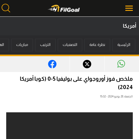
أمريكا
محتوى إخباري
الرئيسية
نظرة عامة
التصفيات
الترتيب
مباريات
اله
الرئيسية
أخبار
مباريات
ملخص فوز أوروجواي على بوليفيا 5-0 (كوبا أمريكا
ميركاتو
2024)
الجمعة، 28 يونيو 2024 - 15:02
فانتازي في الجول
مسابقة التوقعات
فيديوهات
عدسات