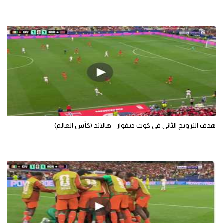
هدف النرويج الثاني في كوت ديفوار - هالاند (كأس العالم)