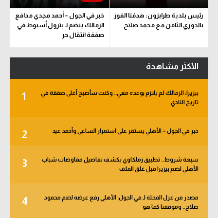
رئيس بلدية طرابزون: هدفنا الفوز
خبر في الجول – أحمد مجدي مدافع
بالدوري الثامن مع محمد صلاح
الزمالك ينضم لـ بترول أسيوط في
صفقة انتقال حر
الأكثر مشاهدة
بيزيرا: الزمالك لم يلتزم بوعده معي.. وكنت سأصبح أغلى صفقة في
1
تاريخ النادي
خبر في الجول – الأهلي يستقر على استمرار الساعي وأحمد عيد
2
سبعة شروط.. تطبيق زملكاوي يكشف تفاصيل مفاوضات شباب
3
الأهلي لضم بيزيرا قبل غلق الملف
مصدر من غزل المحلة لـ في الجول: الأهلي رفع عرضه لضم محمود
4
صلاح.. وموقفنا كما هو