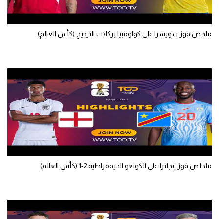
الوطن العربي
في المونديال
ملخص فوز سويسرا على كولومبيا بركلات الترجيح (كأس العالم)
رياضة نسائية
آسيا
أمريكا
ركن الألعاب
أقسام خاصة
Gamers
ملخلص فوز إنجلترا على الكونغو الديمقراطية 2-1 (كأس العالم)
ميركاتو
تحقيق في الجول
تقرير في الجول