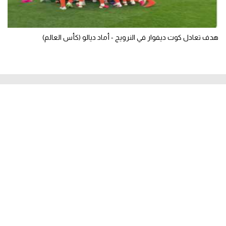
هدف تعادل كوت ديفوار في النرويج - أماد ديالو (كأس العالم)