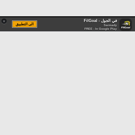
في الجول - FilGoal
×
الى التطبيق
Sarmady
FREE - In Google Play