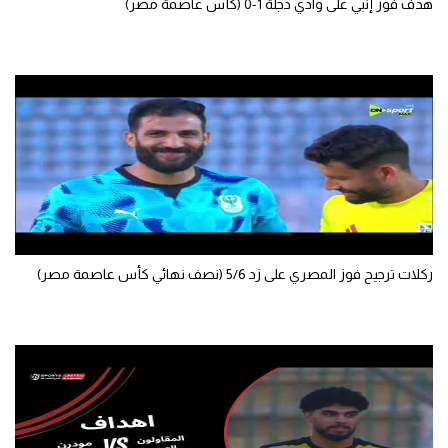
هدف فوز إنبي على وادي دجلة 1-0 (كأس عاصمة مصر)
ركلات ترجيح فوز المصري على زد 5/6 (نصف نهائي كأس عاصمة مصر)