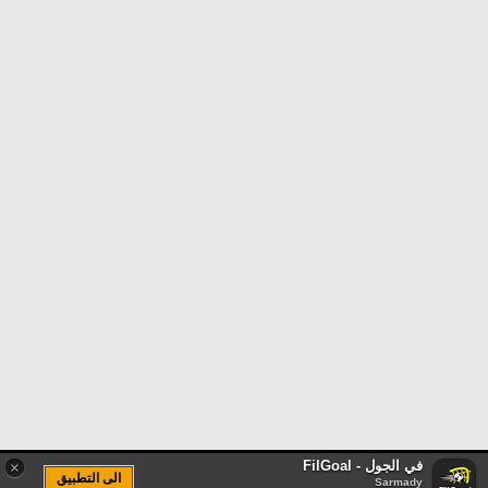
في الجول - FilGoal
×
الى التطبيق
Sarmady