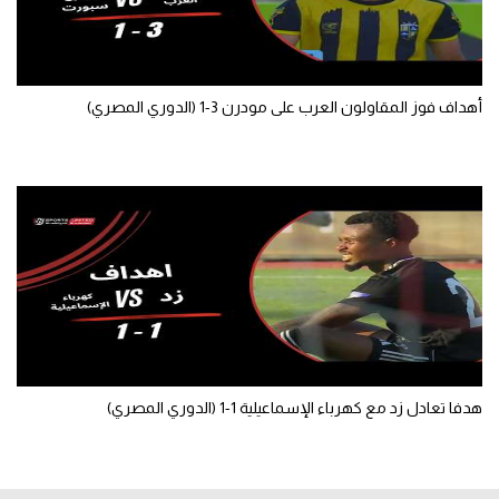
أهداف فوز المقاولون العرب على مودرن 3-1 (الدوري المصري)
هدفا تعادل زد مع كهرباء الإسماعيلية 1-1 (الدوري المصري)