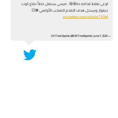
اوعى تغلط قدامه ده🤩🤩.. ميسي يستغل خطأ دفاع كوت
آراء حرة
ديفوار ويسجل هدف التقدم للمنتخب الأولمبي ⚽💥
pic.twitter.com/oLfu0eT1OM
ركن الألعاب
— OnTime Sports (@ONTimeSports)
بطولات
June 7, 2024
أمريكا 2026
الدوري المصري
الدوري الإنجليزي الممتاز
الدوري الإسباني
الدوري الإيطالي
الدوري الألماني
الدوري الفرنسي