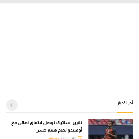
أخر الأخبار
تقرير: سلتيك توصل لاتفاق نهائي مع
أوفييدو لضم هيثم حسن
43 دقيقة |
ميركاتو