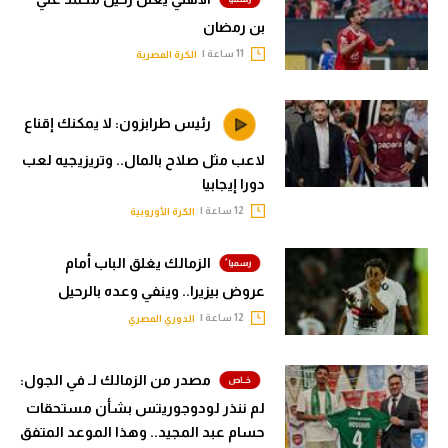
بن رمضان
11 ساعة |
الكرة المصرية
رئيس طرابزون: لا يمكنك إقناع
لاعب مثل صلاح بالمال.. وتريزيجيه لعب
دورا إيجابيا
12 ساعة |
الكرة الأوروبية
الزمالك يغلق الباب أمام
عروض بيزيرا.. وينفي وعده بالرحيل
12 ساعة |
الدوري المصري
مصدر من الزمالك لـ في الجول:
لم ننذر لودوجوريتس بشأن مستحقات
حسام عبد المجيد.. وهذا الموعد المتفق