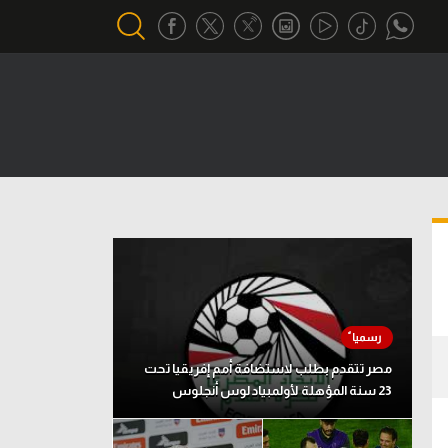
أقسام خاصة
Gamers
يكية
ميركاتو
تحقيق في الجول
تقرير في الجول
تحليل في الجول
حكايات في الجول
مصر تتقدم بطلب لاستضافة أمم إفريقيا تحت
23 سنة المؤهلة لأولمبياد لوس أنجلوس
كويز في الجول
فيديو في الجول