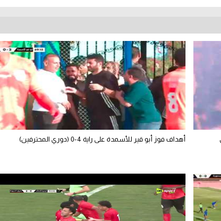
أهداف فوز أبو قير للأسمدة على راية 4-0 (دوري المحترفين)