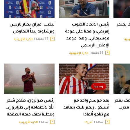
قا يفتخر
رئيس الاتحاد الجنوب
ليكيب: فيران يختار باريس
إفريقي: وافقنا على عودة
وبرشلونة يبدأ التفاوض
موسيماني.. وهذا موعد
47 دقيقة |
وبية
الكرة الأوروبية
الإعلان الرسمي
36 دقيقة |
الكرة الإفريقية
ف يفكر
بعد موسم واحد مع
رئيس طرابزون: صلاح شكر
 مدرب
أتلتيكو.. ريفير بليت يتعاقد
الله لانضمامه إلى طرابزون..
مع تياجو ألمادا
وغطينا نصف قيمة الصفقة
ساعة |
ساعة |
أمريكا
الكرة الأوروبية