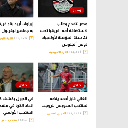
مصر تتقدم بطلب
إيراولا: أريد بناء فري
لاستضافة أمم إفريقيا تحت
به جماهير ليفربول
23 سنة المؤهلة لأولمبياد
12 دقيقة |
الكرة الأور
لوس أنجلوس
8 دقيقة |
الكرة الإفريقية
الغاني فايز أحمد ينضم
في الجول يكشف كي
لمنتخب السويس بتروجت
اتحاد الكرة في ملف
المنتخب الأولمبي
57 دقيقة |
الدوري المصري
ساعة |
منتخب مصر