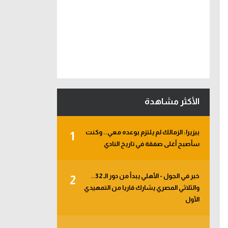
الأكثر مشاهدة
بيزيرا: الزمالك لم يلتزم بوعده معي.. وكنت
1
سأصبح أغلى صفقة في تاريخ النادي
خبر في الجول - الأهلي يبدأ من دور الـ 32..
2
والثلاثي المصري يشارك قاريا من التمهيدي
الأول