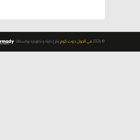
© 2026
فى الجول دوت كوم
يتم إدارته و تطويره
بواسطة