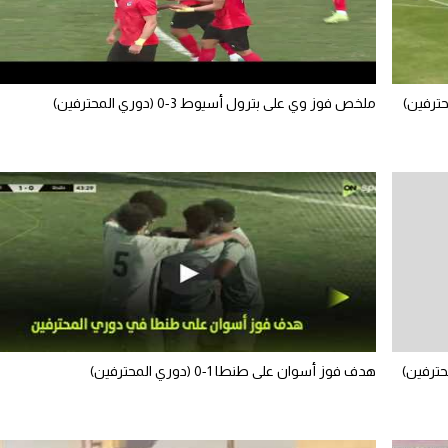
ملخص فوز وي على بترول أسيوط 3-0 (دوري المحترفين)
هدف فوز أسوان على طنطا 1-0 (دوري المحترفين)