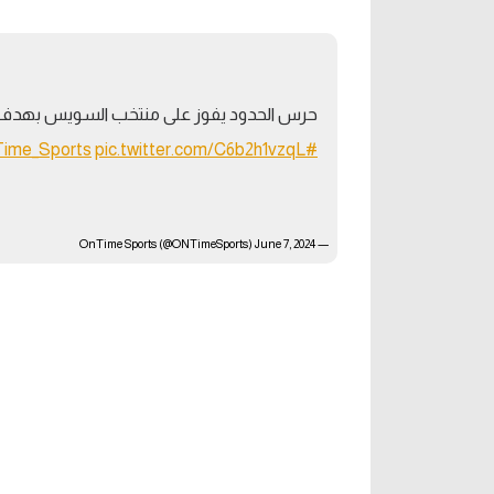
آراء حرة
الدوري ا
ركن الألعاب
دوري أبطا
حرس الحدود يفوز على منتخب السويس بهدف إسل
دوري أبطا
pic.twitter.com/C6b2h1vzqL
#ONTime_Sports
كل البطولات
June 7, 2024
— OnTime Sports (@ONTimeSports)