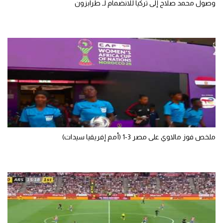
وصول محمد صلاح إلى تركيا للانضمام لـ طرابزون
سعودي في الجول
الدوري الإنجليزي
الدوري الإسباني
دوري أبطال أوروبا
القسم الثاني
رياضات أخرى
أمم إفريقيا
ملخص فوز مالاوي على مصر 3-1 (أمم إفريقيا سيدات)
كرة السلة الأمريكية
كرة سلة
كرة يد
كرة طائرة