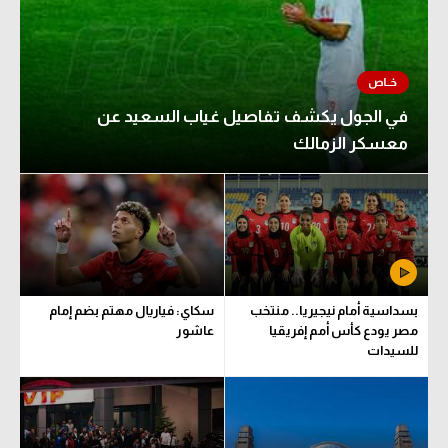
في الجول يكشف تفاصيل غياب السعيد عن
معسكر الزمالك
بسداسية أمام نيجيريا.. منتخب
سكاي: فياريال مهتم بضم إمام
مصر يودع كأس أمم إفريقيا
عاشور
للسيدات