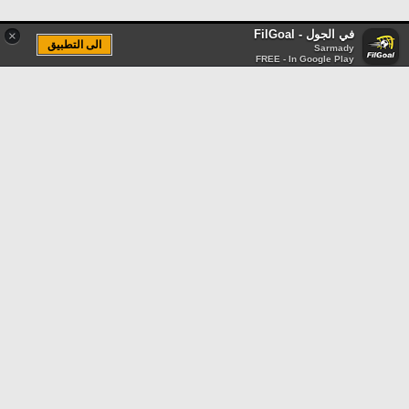
في الجول - FilGoal
×
الى التطبيق
Sarmady
FREE - In Google Play