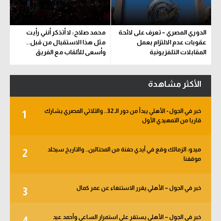
الدوري المصري – تعرف على لائحة
محمد صلاح: لا أتذكر أنني رأيت
عقوبات عدم الالتزام بعمل
مثل هذا الاستقبال من قبل..
المقابلات التلفزيونية
وأسعى للألقاب مع الفريق
الأكثر مشاهدة
خبر في الجول - الأهلي يبدأ من دور الـ 32.. والثلاثي المصري يشارك
1
قاريا من التمهيدي الأول
ميدو: الزمالك وقع في أيدي حفنة من المحتالين.. والتاريخ سيخلد
2
موقفنا
خبر في الجول – الأهلي يقرر الاستنغاء عن عمر كمال
3
خبر في الجول – الأهلي يستقر على استمرار الساعي وأحمد عيد
4