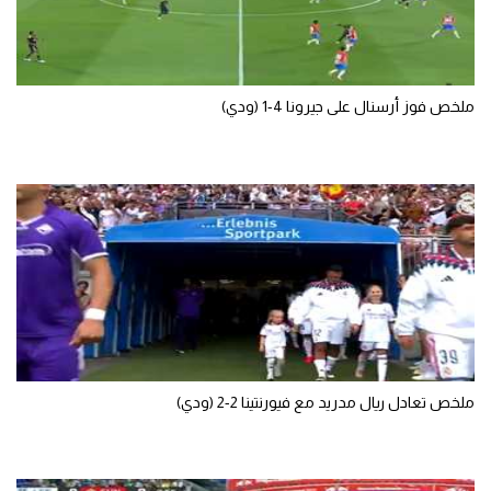
الوطن العربي
في المونديال
ملخص فوز أرسنال على جيرونا 4-1 (ودي)
رياضة نسائية
آسيا
أمريكا
ركن الألعاب
أقسام خاصة
Gamers
ميركاتو
ملخص تعادل ريال مدريد مع فيورنتينا 2-2 (ودي)
تحقيق في الجول
تقرير في الجول