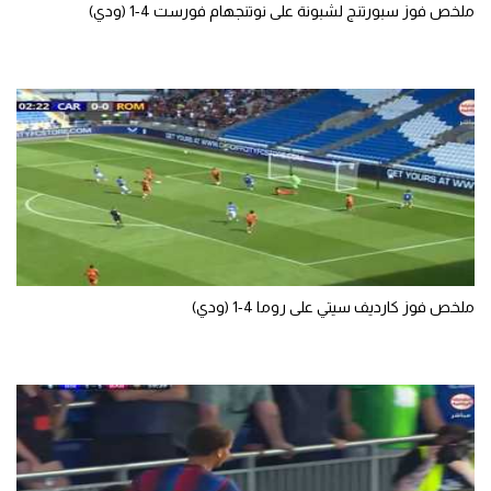
ملخص فوز سبورتنج لشبونة على نوتنجهام فورست 4-1 (ودي)
ملخص فوز كارديف سيتي على روما 4-1 (ودي)