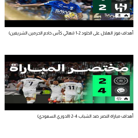
أهداف فوز الهلال على الخلود 2-1 (نهائي كأس خادم الحرمين الشريفين)
أهداف مباراة النصر ضد الشباب 4-2 (الدوري السعودي)