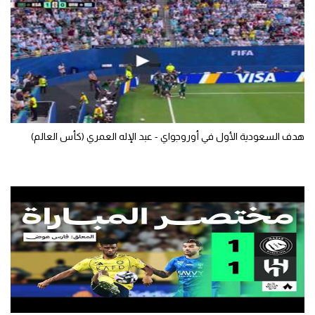
الوطن العربي
في المونديال
رياضة نسائية
آسيا
أمريكا
هدف السعودية الأول في أوروجواي - عبد الإله العمري (كأس العالم)
ركن الألعاب
أقسام خاصة
Gamers
ميركاتو
تحقيق في الجول
تقرير في الجول