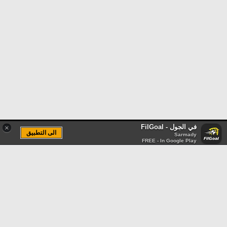
في الجول - FilGoal
×
الى التطبيق
Sarmady
FREE - In Google Play