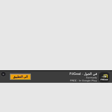
في الجول - FilGoal
×
الى التطبيق
Sarmady
FREE - In Google Play