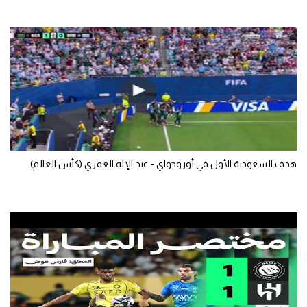
الوطن العربي
في المونديال
رياضة نسائية
آسيا
أمريكا
ركن الألعاب
هدف السعودية الأول في أوروجواي - عبد الإله العمري (كأس العالم)
أقسام خاصة
Gamers
ميركاتو
تحقيق في الجول
تقرير في الجول