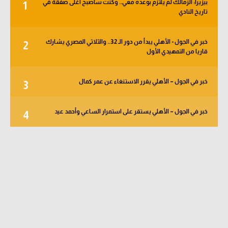
بيزيرا: الزمالك لم يلتزم بوعده معي.. وكنت سأصبح أغلى صفقة في
1
تاريخ النادي
خبر في الجول - الأهلي يبدأ من دور الـ 32.. والثلاثي المصري يشارك
2
قاريا من التمهيدي الأول
خبر في الجول – الأهلي يقرر الاستنغاء عن عمر كمال
3
خبر في الجول – الأهلي يستقر على استمرار الساعي وأحمد عيد
4