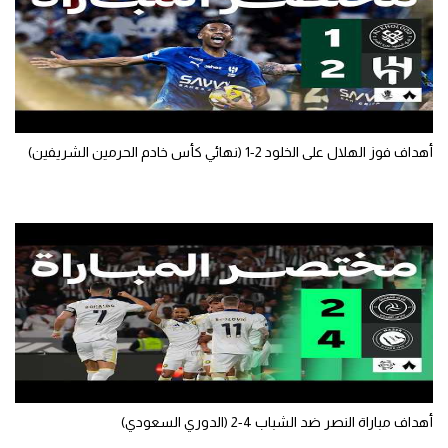
أهداف فوز الهلال على الخلود 2-1 (نهائي كأس خادم الحرمين الشريفين)
أهداف مباراة النصر ضد الشباب 4-2 (الدوري السعودي)