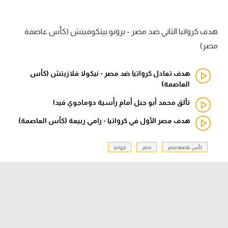
الدوري السعودي للمحترفين
هدف كرواتيا الثاني ضد مصر - برونو بيتكوفيتش (كأس عاصمة
دوري أبطال أوروبا
مصر)
دوري أبطال إفريقيا
هدف تعادل كرواتيا ضد مصر - نيكولا فلازيتش (كأس
العاصمة)
كل البطولات
تألق محمد أبو جبل أمام رأسية دوماجوي فيدا
هدف مصر الأول في كرواتيا - رامي ربيعة (كأس العاصمة)
أقسام
الكرة المصرية
كأس عاصمة مصر
مصر
كرواتيا
الدوري المصري
الكرة الأوروبية
الكرة الإفريقية
منتخب مصر