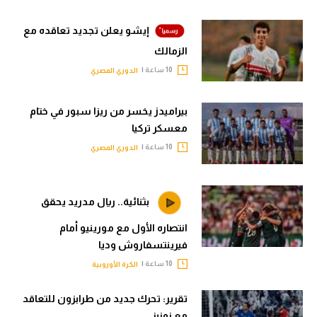
إيشو يعلن تجديد تعاقده مع
الزمالك
10 ساعة |
الدوري المصري
بيراميدز يخسر من ريزا سبور في ختام
معسكر تركيا
10 ساعة |
الدوري المصري
بثنائية.. ريال مدريد يحقق
انتصاره الأول مع مورينيو أمام
فيرينتسفاروش وديا
10 ساعة |
الكرة الأوروبية
تقرير: تحرك جديد من طرابزون للتعاقد
مع نونيز