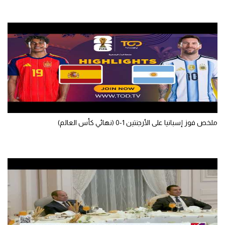
الوطن العربي
في المونديال
رياضة نسائية
آسيا
أمريكا
ركن الألعاب
ملخص فوز إسبانيا على الأرجنتين 1-0 (نهائي كأس العالم)
أقسام خاصة
Gamers
ميركاتو
تحقيق في الجول
تقرير في الجول