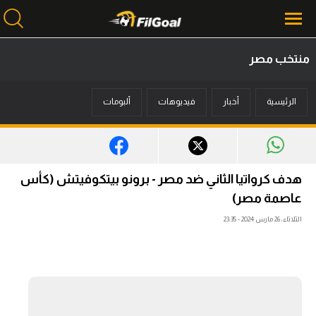
منتخب مصر
محتوى إخباري
الرئيسية
أخبار
فيديوهات
ألبومات
الرئيسية
أخبار
مباريات
هدف كرواتيا الثاني ضد مصر - برونو بيتكوفيتش (كأس
ميركاتو
عاصمة مصر)
الثلاثاء، 26 مارس 2024 - 23:35
فانتازي في الجول
مسابقة التوقعات
فيديوهات
عدسات