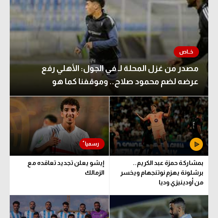
مصدر من غزل المحلة لـ في الجول: الأهلي رفع
عرضه لضم محمود صلاح.. وموقفنا كما هو
بمشاركة حمزة عبد الكريم..
إيشو يعلن تجديد تعاقده مع
برشلونة يهزم نوتنجهام ويخسر
الزمالك
من أودينيزي وديا