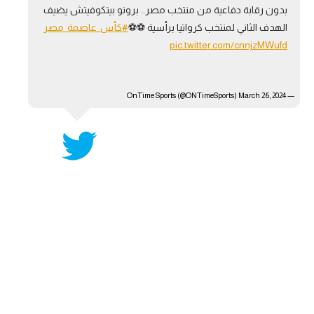
بدون رقابة دفاعية من منتخب مصر.. برونو بيتكوفيتش يضيف
آراء حرة
الهدف الثاني لمنتخب كرواتيا برأسية ⚽⚽
#كأس_عاصمة_مصر
pic.twitter.com/cnnjzMWufd
ركن الألعاب
— OnTime Sports (@ONTimeSports)
بطولات
March 26, 2024
أمريكا 2026
الدوري المصري
الدوري الإنجليزي الممتاز
الدوري الإسباني
الدوري الإيطالي
الدوري الألماني
الدوري الفرنسي