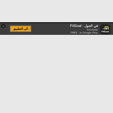
في الجول - FilGoal
×
الى التطبيق
Sarmady
FREE - In Google Play