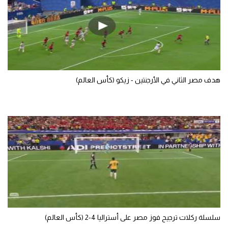
هدف مصر الثاني في الأرجنتين - زيكو (كأس العالم)
سلسلة ركلات ترجيح فوز مصر على أستراليا 4-2 (كأس العالم)