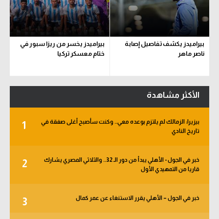
بيراميدز يكشف تفاصيل إصابة
بيراميدز يخسر من ريزا سبور في
ناصر ماهر
ختام معسكر تركيا
الأكثر مشاهدة
بيزيرا: الزمالك لم يلتزم بوعده معي.. وكنت سأصبح أغلى صفقة في
1
تاريخ النادي
خبر في الجول - الأهلي يبدأ من دور الـ 32.. والثلاثي المصري يشارك
2
قاريا من التمهيدي الأول
خبر في الجول – الأهلي يقرر الاستنغاء عن عمر كمال
3