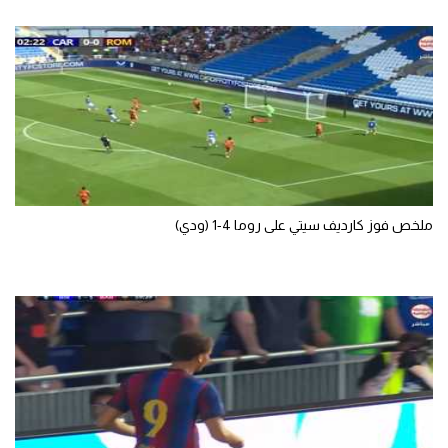
ملخص فوز كارديف سيتي على روما 4-1 (ودي)