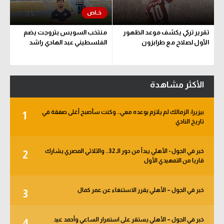
تقرير تركي يكشف موعد الظهور
منتخب السويس بتروجت يضم
الأول لصلاح مع طرابزون
الفلسطيني عبد الهادي راشد
الأكثر مشاهدة
بيزيرا: الزمالك لم يلتزم بوعده معي.. وكنت سأصبح أغلى صفقة في
1
تاريخ النادي
خبر في الجول - الأهلي يبدأ من دور الـ 32.. والثلاثي المصري يشارك
2
قاريا من التمهيدي الأول
خبر في الجول – الأهلي يقرر الاستنغاء عن عمر كمال
3
خبر في الجول – الأهلي يستقر على استمرار الساعي وأحمد عيد
4