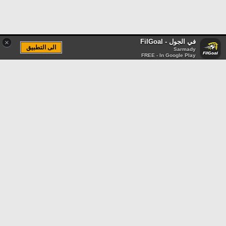
في الجول - FilGoal
×
الى التطبيق
Sarmady
FREE - In Google Play