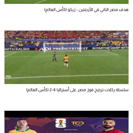
هدف مصر الثاني في الأرجنتين - زيكو (كأس العالم)
سلسلة ركلات ترجيح فوز مصر على أستراليا 4-2 (كأس العالم)