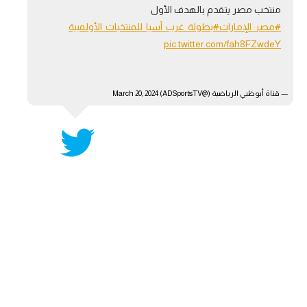
منتخب مصر يتقدم بالهدف الأول
آراء حرة
#مصر_الإمارات
#بطولة_غرب_آسيا_للمنتخبات_الأولمبية
pic.twitter.com/fah8FZwdeY
ركن الألعاب
بطولات
— قناة أبوظبي الرياضية (@ADSportsTV)
March 20, 2024
أمريكا 2026
الدوري المصري
الدوري الإنجليزي الممتاز
الدوري الإسباني
الدوري الإيطالي
الدوري الألماني
الدوري الفرنسي