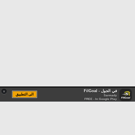
في الجول - FilGoal
×
الى التطبيق
Sarmady
FREE - In Google Play