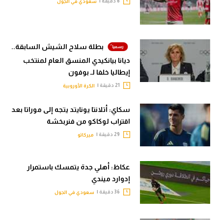
6 دقيقة |
سعودي في الجول
بطلة سلاح الشيش السابقة..
ديانا بيانكيدي المنسق العام لمنتخب
إيطاليا خلفا لـ بوفون
21 دقيقة |
الكرة الأوروبية
سكاي: أتلانتا يونايتد يتجه إلى موراتا بعد
اقتراب لوكاكو من فنربخشة
29 دقيقة |
ميركاتو
عكاظ: أهلي جدة يتمسك باستمرار
إدوارد ميندي
36 دقيقة |
سعودي في الجول