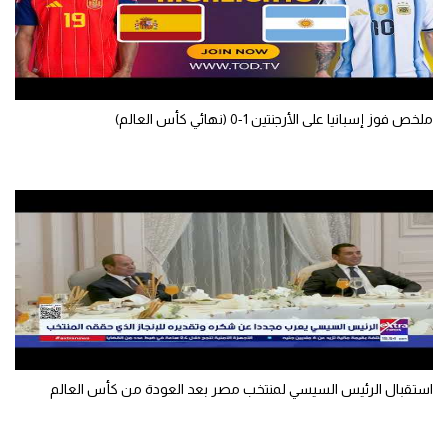
الوطن العربي
في المونديال
رياضة نسائية
ملخص فوز إسبانيا على الأرجنتين 1-0 (نهائي كأس العالم)
آسيا
أمريكا
ركن الألعاب
أقسام خاصة
Gamers
ميركاتو
استقبال الرئيس السيسي لمنتخب مصر بعد العودة من كأس العالم
تحقيق في الجول
تقرير في الجول