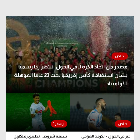
مصدر من اتحاد الكرة لـ في الجول: ننتظر ردا رسميا
بشأن استضافة كأس إفريقيا تحت 23 عاما المؤهلة
للأولمبياد
خبر في الجول - الكرمة العراقي
سبعة شروط.. تطبيق زملكاوي