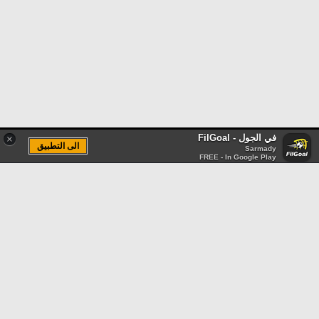
في الجول - FilGoal
×
الى التطبيق
Sarmady
FREE - In Google Play