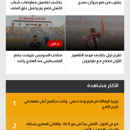
يقترب من ضم مروان حمدي
يكشف تفاصيل مفاوضات شباب
الأهلي لضم بيزيرا قبل غلق الملف
تقرير تركي يكشف موعد الظهور
منتخب السويس بتروجت يضم
الأول لصلاح مع طرابزون
الفلسطيني عبد الهادي راشد
الأكثر مشاهدة
بيزيرا: الزمالك لم يلتزم بوعده معي.. وكنت سأصبح أغلى صفقة في
1
تاريخ النادي
خبر في الجول - الأهلي يبدأ من دور الـ 32.. والثلاثي المصري يشارك
2
قاريا من التمهيدي الأول