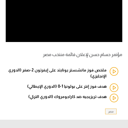
آراء حرة
ركن الألعاب
بطولات
أمريكا 2026
مؤتمر حسام حسن لإعلان قائمة منتخب مصر
الدوري المصري
ملخص فوز مانشستر يونايتد على إيفرتون 2-صفر (الدوري
الدوري الإنجليزي الممتاز
الإنجليزي)
هدف فوز إنتر على بولونيا 1-0 (الدوري الإيطالي)
الدوري الإسباني
هدف تريزيجيه ضد كاراجومروك (الدوري التركي)
الدوري الإيطالي
مصر
الدوري الألماني
الدوري الفرنسي