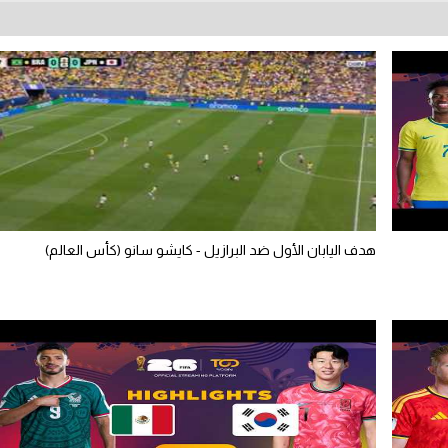
هدف اليابان الأول ضد البرازيل - كايشو سانو (كأس العالم)