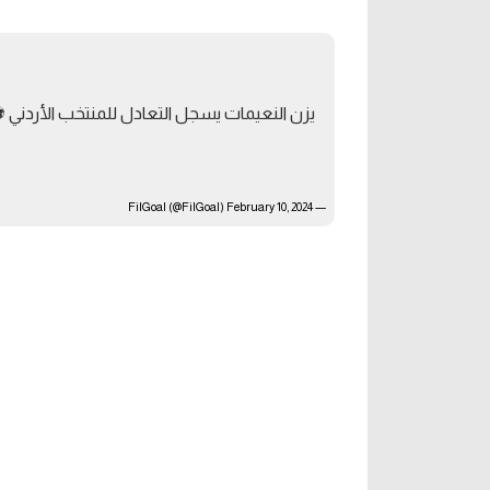
آراء حرة
الدوري ا
ركن الألعاب
دوري أبطا
يزن النعيمات يسجل التعادل للمنتخب الأردني ⚽🇴
دوري أبطا
كل البطولات
February 10, 2024
— FilGoal (@FilGoal)