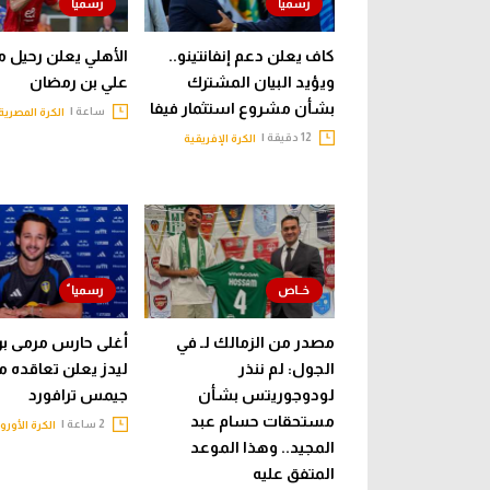
كاف يعلن دعم إنفانتينو..
الأهلي يعلن رحيل 
ويؤيد البيان المشترك
علي بن رمضان
بشأن مشروع استثمار فيفا
ساعة |
الكرة المصرية
12 دقيقة |
الكرة الإفريقية
مصدر من الزمالك لـ في
أغلى حارس مرمى بري
الجول: لم ننذر
ليدز يعلن تعاقده م
لودوجوريتس بشأن
جيمس ترافورد
مستحقات حسام عبد
2 ساعة |
الكرة الأورو
المجيد.. وهذا الموعد
المتفق عليه