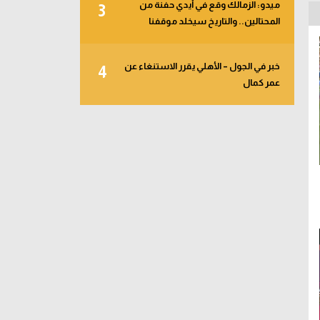
ميدو: الزمالك وقع في أيدي حفنة من
3
المحتالين.. والتاريخ سيخلد موقفنا
خبر في الجول – الأهلي يقرر الاستنغاء عن
4
عمر كمال