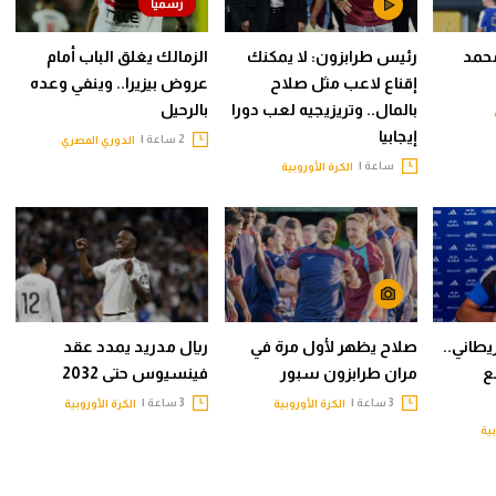
محمد
رئيس طرابزون: لا يمكنك
الزمالك يغلق الباب أمام
إقناع لاعب مثل صلاح
عروض بيزيرا.. وينفي وعده
بالمال.. وتريزيجيه لعب دورا
بالرحيل
إيجابيا
2 ساعة |
الدوري المصري
ساعة |
الكرة الأوروبية
طاني..
صلاح يظهر لأول مرة في
ريال مدريد يمدد عقد
ع
مران طرابزون سبور
فينسيوس حتى 2032
3 ساعة |
3 ساعة |
الكرة الأوروبية
الكرة الأوروبية
بية