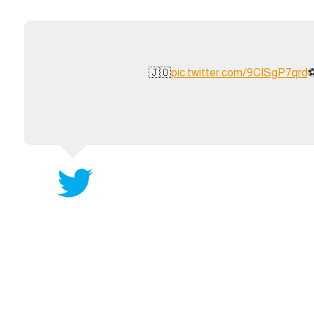
آسيا
دوري أبطال أوروبا
لسعودي للمحترفين
أمريكا
القسم الثاني
ل أوروبا
ركن الألعاب
pic.twitter.com/9CISgP7qrd
رياضات أخرى
ل إفريقيا