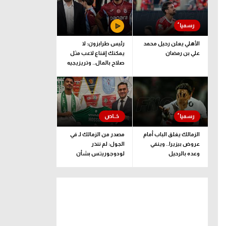
الأهلي يعلن رحيل محمد
رئيس طرابزون: لا
علي بن رمضان
يمكنك إقناع لاعب مثل
صلاح بالمال.. وتريزيجيه
لعب دورا إيجابيا
الزمالك يغلق الباب أمام
مصدر من الزمالك لـ في
عروض بيزيرا.. وينفي
الجول: لم ننذر
وعده بالرحيل
لودوجوريتس بشأن
مستحقات حسام عبد
المجيد.. وهذا الموعد
المتفق عليه