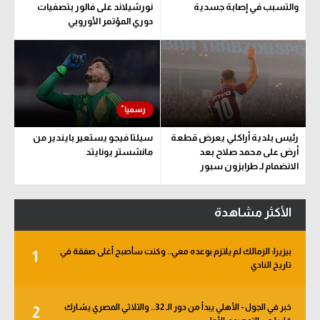
والتسبب في إصابة جسدية
نورشيلاند على فالور بتصفيات
دوري المؤتمر الأوروبي
رئيس بلدية أراكلي يعرض قطعة
سيلتا فيجو يستعير بايندير من
أرض على محمد صلاح بعد
مانشستر يونايتد
الانضمام لـ طرابزون سبور
الأكثر مشاهدة
بيزيرا: الزمالك لم يلتزم بوعده معي.. وكنت سأصبح أغلى صفقة في
1
تاريخ النادي
خبر في الجول - الأهلي يبدأ من دور الـ 32.. والثلاثي المصري يشارك
2