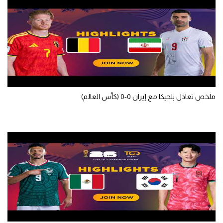
الوطن العربي
في المونديال
رياضة نسائية
آسيا
أمريكا
ملخص تعادل بلجيكا مع إيران 0-0 (كأس العالم)
ركن الألعاب
أقسام خاصة
Gamers
ميركاتو
تحقيق في الجول
تقرير في الجول