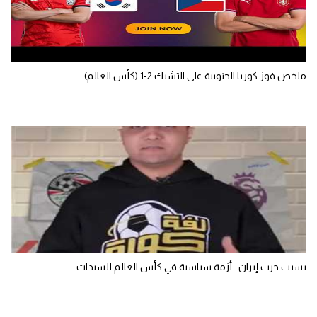
ملخص فوز كوريا الجنوبية على التشيك 2-1 (كأس العالم)
بسبب حرب إيران.. أزمة سياسية في كأس العالم للسيدات