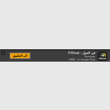
في الجول - FilGoal
×
الى التطبيق
Sarmady
FREE - In Google Play