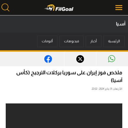
آسيا
محتوى إخباري
الرئيسية
أخبار
فيديوهات
ألبومات
الرئيسية
أخبار
مباريات
ملخص فوز إيران على سوريا بركلات الترجيح (كأس
ميركاتو
آسيا)
الأربعاء، 31 يناير 2024 - 22:02
فانتازي في الجول
مسابقة التوقعات
فيديوهات
عدسات