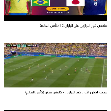
سعودي في الجول
الدوري الإنجليزي
ملخص فوز البرازيل على اليابان 2-1 (كأس العالم)
الدوري الإسباني
دوري أبطال أوروبا
القسم الثاني
رياضات أخرى
أمم إفريقيا
كرة السلة الأمريكية
كرة سلة
هدف اليابان الأول ضد البرازيل - كايشو سانو (كأس العالم)
كرة يد
كرة طائرة