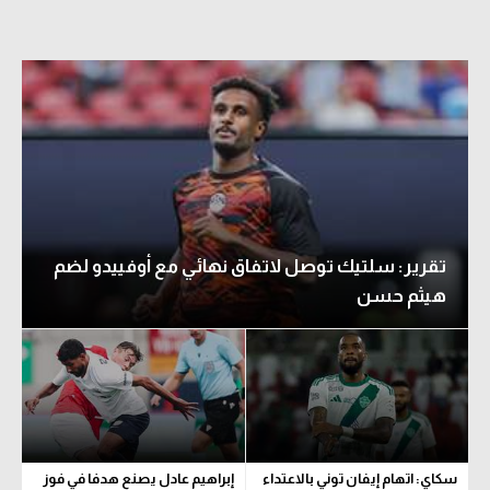
تقرير: سلتيك توصل لاتفاق نهائي مع أوفييدو لضم
هيثم حسن
سكاي: اتهام إيفان توني بالاعتداء
إبراهيم عادل يصنع هدفا في فوز