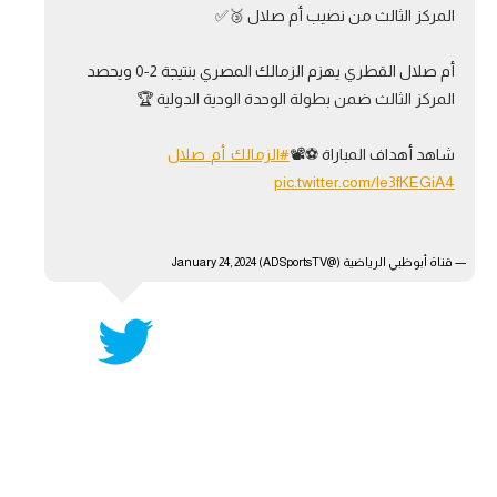
المركز الثالث من نصيب أم صلال 🥉✅
آراء حرة
أم صلال القطري يهزم الزمالك المصري بنتيجة 2-0 ويحصد
ركن الألعاب
المركز الثالث ضمن بطولة الوحدة الودية الدولية 🏆
بطولات
شاهد أهداف المباراة ⚽️📽️
#الزمالك_أم_صلال
pic.twitter.com/le3fKEGiA4
أمريكا 2026
الدوري المصري
— قناة أبوظبي الرياضية (@ADSportsTV)
January 24, 2024
الدوري الإنجليزي الممتاز
الدوري الإسباني
الدوري الإيطالي
الدوري الألماني
الدوري الفرنسي