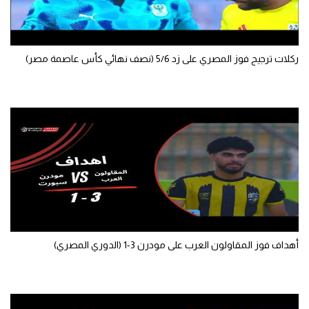
ركلات ترجيح فوز المصري على زد 5/6 (نصف نهائي كأس عاصمة مصر)
أهداف فوز المقاولون العرب على مودرن 3-1 (الدوري المصري)