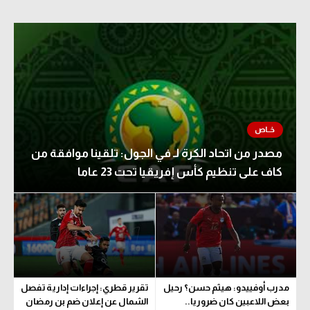
مصدر من اتحاد الكرة لـ في الجول: تلقينا موافقة من
كاف على تنظيم كأس إفريقيا تحت 23 عاما
مدرب أوفييدو: هيثم حسن؟ رحيل
تقرير قطري: إجراءات إدارية تفصل
بعض اللاعبين كان ضروريا..
الشمال عن إعلان ضم بن رمضان