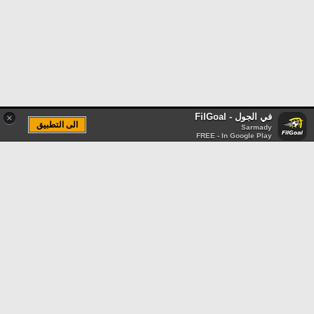
في الجول - FilGoal
×
الى التطبيق
Sarmady
FREE - In Google Play