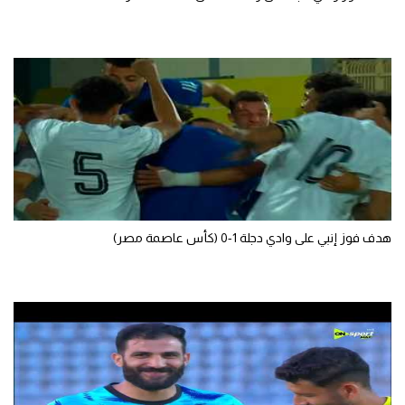
هدف فوز إنبي على وادي دجلة 1-0 (كأس عاصمة مصر)