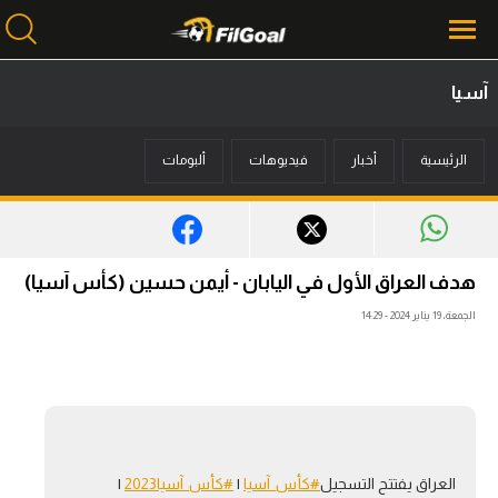
آسيا
محتوى إخباري
الرئيسية
أخبار
فيديوهات
ألبومات
الرئيسية
أخبار
مباريات
هدف العراق الأول في اليابان - أيمن حسين (كأس آسيا)
ميركاتو
الجمعة، 19 يناير 2024 - 14:29
فانتازي في الجول
مسابقة التوقعات
فيديوهات
العراق يفتتح التسجيل
#كأس_آسيا
|
#كأس_آسيا2023
|
عدسات