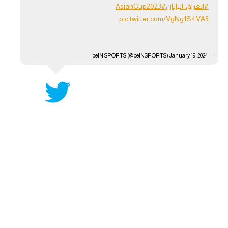
#العراق_اليابان
#AsianCup2023
آراء حرة
pic.twitter.com/VgNg1S4VA3
ركن الألعاب
January 19, 2024
— beIN SPORTS (@beINSPORTS)
بطولات
أمريكا 2026
الدوري المصري
الدوري الإنجليزي الممتاز
الدوري الإسباني
الدوري الإيطالي
الدوري الألماني
الدوري الفرنسي