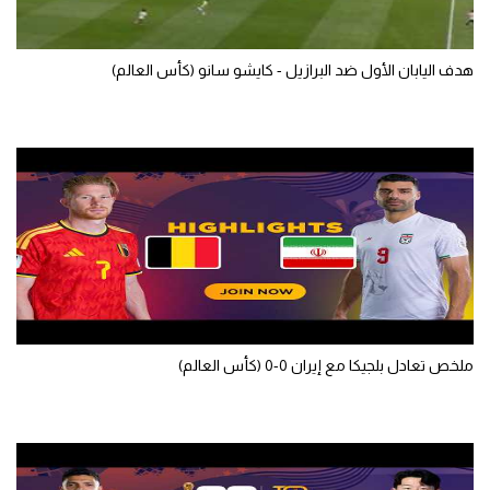
الوطن العربي
في المونديال
هدف اليابان الأول ضد البرازيل - كايشو سانو (كأس العالم)
رياضة نسائية
آسيا
أمريكا
ركن الألعاب
أقسام خاصة
Gamers
ملخص تعادل بلجيكا مع إيران 0-0 (كأس العالم)
ميركاتو
تحقيق في الجول
تقرير في الجول