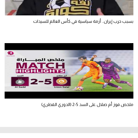
بسبب حرب إيران.. أزمة سياسية في كأس العالم للسيدات
ملخص فوز أم صلال على السد 5-2 (الدوري القطري)