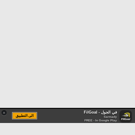
في الجول - FilGoal
×
الى التطبيق
Sarmady
FREE - In Google Play