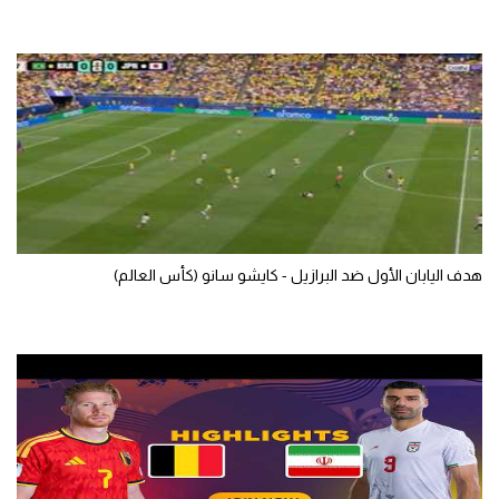
سعودي في الجول
الدوري الإنجليزي
الدوري الإسباني
دوري أبطال أوروبا
القسم الثاني
رياضات أخرى
هدف اليابان الأول ضد البرازيل - كايشو سانو (كأس العالم)
أمم إفريقيا
كرة السلة الأمريكية
كرة سلة
كرة يد
كرة طائرة