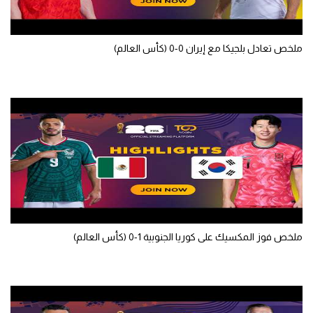
الوطن العربي
في المونديال
ملخص تعادل بلجيكا مع إيران 0-0 (كأس العالم)
رياضة نسائية
آسيا
أمريكا
ركن الألعاب
أقسام خاصة
Gamers
ملخص فوز المكسيك على كوريا الجنوبية 1-0 (كأس العالم)
ميركاتو
تحقيق في الجول
تقرير في الجول