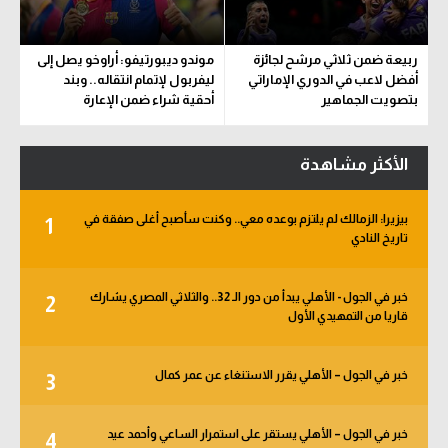
ربيعة ضمن ثلاثي مرشح لجائزة
موندو ديبورتيفو: أراوخو يصل إلى
أفضل لاعب في الدوري الإماراتي
ليفربول لإتمام انتقاله.. وبند
بتصويت الجماهير
أحقية شراء ضمن الإعارة
الأكثر مشاهدة
بيزيرا: الزمالك لم يلتزم بوعده معي.. وكنت سأصبح أغلى صفقة في
1
تاريخ النادي
خبر في الجول - الأهلي يبدأ من دور الـ 32.. والثلاثي المصري يشارك
2
قاريا من التمهيدي الأول
خبر في الجول – الأهلي يقرر الاستنغاء عن عمر كمال
3
خبر في الجول – الأهلي يستقر على استمرار الساعي وأحمد عيد
4