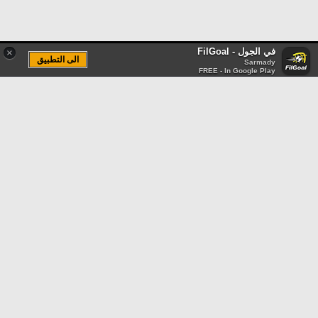
في الجول - FilGoal
×
الى التطبيق
Sarmady
FREE - In Google Play