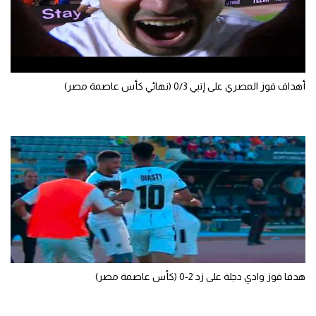
الوطن العربي
في المونديال
رياضة نسائية
أهداف فوز المصري على إنبي 0/3 (نهائي كأس عاصمة مصر)
آسيا
أمريكا
ركن الألعاب
أقسام خاصة
Gamers
ميركاتو
هدفا فوز وادي دجلة على زد 2-0 (كأس عاصمة مصر)
تحقيق في الجول
تقرير في الجول