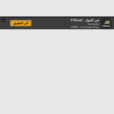
في الجول - FilGoal
×
الى التطبيق
Sarmady
FREE - In Google Play