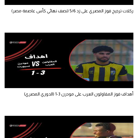
ركلات ترجيح فوز المصري على زد 5/6 (نصف نهائي كأس عاصمة مصر)
أهداف فوز المقاولون العرب على مودرن 3-1 (الدوري المصري)