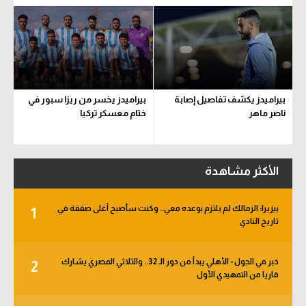
بيراميدز يكشف تفاصيل إصابة
بيراميدز يخسر من ريزا سبور في
ناصر ماهر
ختام معسكر تركيا
الأكثر مشاهدة
بيزيرا: الزمالك لم يلتزم بوعده معي.. وكنت سأصبح أغلى صفقة في
1
تاريخ النادي
خبر في الجول - الأهلي يبدأ من دور الـ 32.. والثلاثي المصري يشارك
2
قاريا من التمهيدي الأول