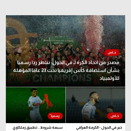
مصدر من اتحاد الكرة لـ في الجول: ننتظر ردا رسميا
بشأن استضافة كأس إفريقيا تحت 23 عاما المؤهلة
للأولمبياد
خبر في الجول - الكرمة العراقي
سبعة شروط.. تطبيق زملكاوي