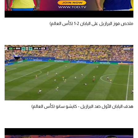
سعودي في الجول
الدوري الإنجليزي
ملخص فوز البرازيل على اليابان 2-1 (كأس العالم)
الدوري الإسباني
دوري أبطال أوروبا
القسم الثاني
رياضات أخرى
أمم إفريقيا
كرة السلة الأمريكية
هدف اليابان الأول ضد البرازيل - كايشو سانو (كأس العالم)
كرة سلة
كرة يد
كرة طائرة