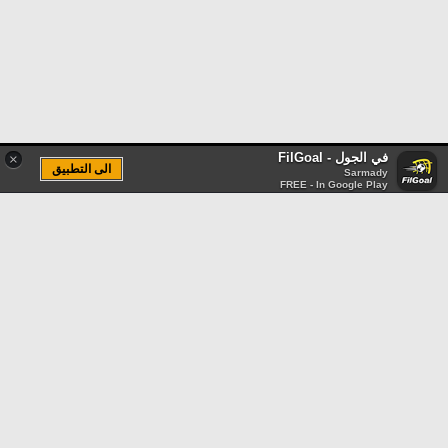
في الجول - FilGoal
×
الى التطبيق
Sarmady
FREE - In Google Play