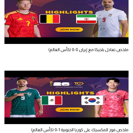
الوطن العربي
في المونديال
رياضة نسائية
آسيا
ملخص تعادل بلجيكا مع إيران 0-0 (كأس العالم)
أمريكا
ركن الألعاب
أقسام خاصة
Gamers
ميركاتو
تحقيق في الجول
تقرير في الجول
ملخص فوز المكسيك على كوريا الجنوبية 1-0 (كأس العالم)