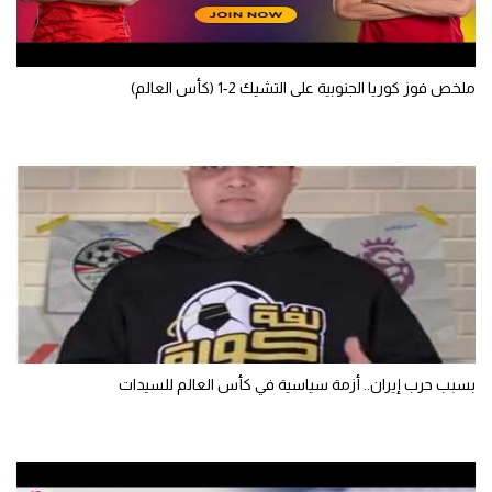
ملخص فوز كوريا الجنوبية على التشيك 2-1 (كأس العالم)
بسبب حرب إيران.. أزمة سياسية في كأس العالم للسيدات