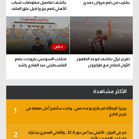
يقترب من ضم مروان حمدي
يكشف تفاصيل مفاوضات شباب
الأهلي لضم بيزيرا قبل غلق الملف
تقرير تركي يكشف موعد الظهور
منتخب السويس بتروجت يضم
الأول لصلاح مع طرابزون
الفلسطيني عبد الهادي راشد
الأكثر مشاهدة
بيزيرا: الزمالك لم يلتزم بوعده معي.. وكنت سأصبح أغلى صفقة في
1
تاريخ النادي
خبر في الجول - الأهلي يبدأ من دور الـ 32.. والثلاثي المصري يشارك
2
قاريا من التمهيدي الأول