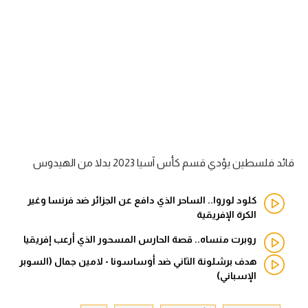
الدوري السعودي للمحترفين
دوري أبطال أوروبا
دوري أبطال إفريقيا
كل البطولات
قائد فلسطين يؤدي قسم كأس آسيا 2023 بدلا من الهيدوس
أقسام
الكرة المصرية
كلود لوروا.. الساحر الذي دافع عن الجزائر ضد فرنسا وغير
الكرة الإفريقية
الدوري المصري
روبرت منساه.. قصة الحارس المسحور الذي أرعب إفريقيا
الكرة الأوروبية
هدف برشلونة الثاني ضد أوساسونا - لامين جمال (السوبر
الكرة الإفريقية
الإسباني)
منتخب مصر