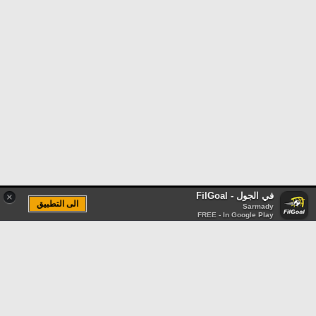
في الجول - FilGoal
×
الى التطبيق
Sarmady
FREE - In Google Play