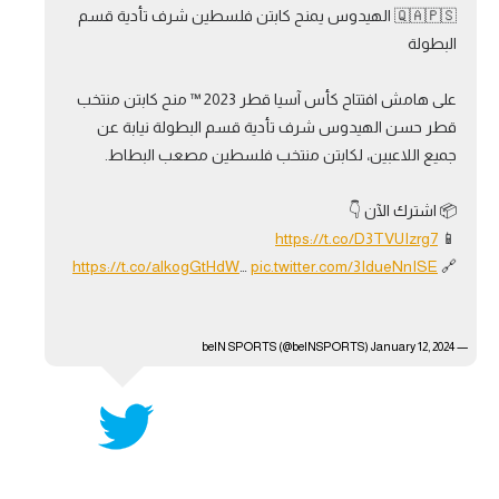
🇶🇦🇵🇸 الهيدوس يمنح كابتن فلسطين شرف تأدية قسم
آراء حرة
البطولة
ركن الألعاب
على هامش افتتاح كأس آسيا قطر 2023 ™ منح كابتن منتخب
قطر حسن الهيدوس شرف تأدية قسم البطولة نيابة عن
بطولات
جميع اللاعبين، لكابتن منتخب فلسطين مصعب البطاط.
أمريكا 2026
📦 اشترك الآن 👇
الدوري المصري
https://t.co/D3TVUIzrg7
📱
https://t.co/alkogGtHdW
…
pic.twitter.com/3IdueNnISE
🔗
الدوري الإنجليزي الممتاز
الدوري الإسباني
January 12, 2024
— beIN SPORTS (@beINSPORTS)
الدوري الإيطالي
الدوري الألماني
الدوري الفرنسي