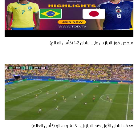
الوطن العربي
في المونديال
رياضة نسائية
ملخص فوز البرازيل على اليابان 2-1 (كأس العالم)
آسيا
أمريكا
ركن الألعاب
أقسام خاصة
Gamers
ميركاتو
تحقيق في الجول
هدف اليابان الأول ضد البرازيل - كايشو سانو (كأس العالم)
تقرير في الجول