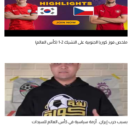
ملخص فوز كوريا الجنوبية على التشيك 2-1 (كأس العالم)
بسبب حرب إيران.. أزمة سياسية في كأس العالم للسيدات