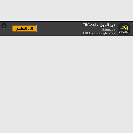
في الجول - FilGoal
×
الى التطبيق
Sarmady
FREE - In Google Play