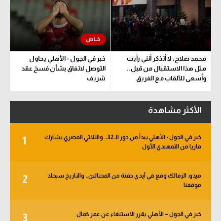
محمد صلاح: لا أتذكر أنني رأيت
خبر في الجول - الأهلي يحاول
مثل هذا الاستقبال من قبل..
التوصل لاتفاق بشأن فسخ عقد
وأسعى للألقاب مع الفريق
شريف
الأكثر مشاهدة
خبر في الجول - الأهلي يبدأ من دور الـ 32.. والثلاثي المصري يشارك
1
قاريا من التمهيدي الأول
ميدو: الزمالك وقع في أيدي حفنة من المحتالين.. والتاريخ سيخلد
2
موقفنا
خبر في الجول – الأهلي يقرر الاستنغاء عن عمر كمال
3