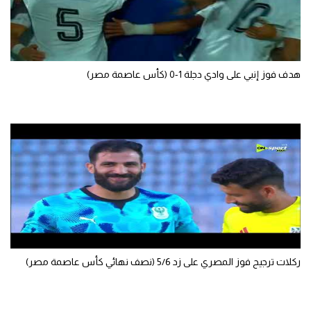
هدف فوز إنبي على وادي دجلة 1-0 (كأس عاصمة مصر)
ركلات ترجيح فوز المصري على زد 5/6 (نصف نهائي كأس عاصمة مصر)