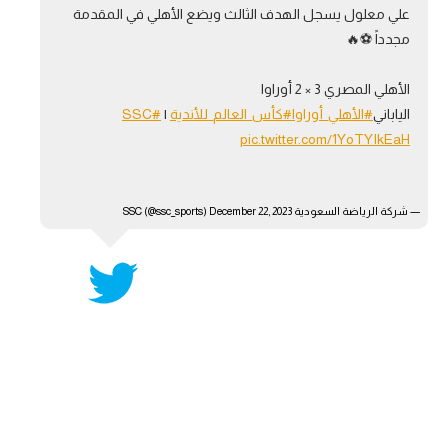
علي معلول يسجل الهدف الثالث ويضع الأهلي في المقدمة
آراء حرة
مجدداً ⚽🔥
ركن الألعاب
الأهلي المصري 3 × 2 أوراوا
الياباني
#الأهلي_أوراوا
#كأس_العالم_للأندية
|
#SSC
بطولات
pic.twitter.com/1YoTYIkEaH
أمريكا 2026
الدوري المصري
— شركة الرياضة السعودية SSC (@ssc_sports)
December 22, 2023
الدوري الإنجليزي الممتاز
الدوري الإسباني
الدوري الإيطالي
الدوري الألماني
الدوري الفرنسي