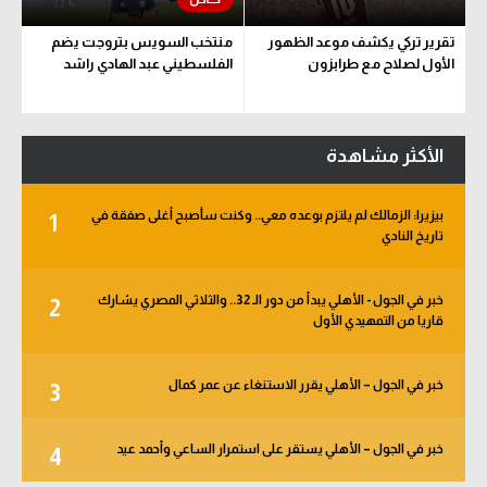
تقرير تركي يكشف موعد الظهور
منتخب السويس بتروجت يضم
الأول لصلاح مع طرابزون
الفلسطيني عبد الهادي راشد
الأكثر مشاهدة
بيزيرا: الزمالك لم يلتزم بوعده معي.. وكنت سأصبح أغلى صفقة في
1
تاريخ النادي
خبر في الجول - الأهلي يبدأ من دور الـ 32.. والثلاثي المصري يشارك
2
قاريا من التمهيدي الأول
خبر في الجول – الأهلي يقرر الاستنغاء عن عمر كمال
3
خبر في الجول – الأهلي يستقر على استمرار الساعي وأحمد عيد
4