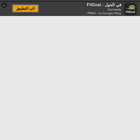
في الجول - FilGoal
×
الى التطبيق
Sarmady
FREE - In Google Play