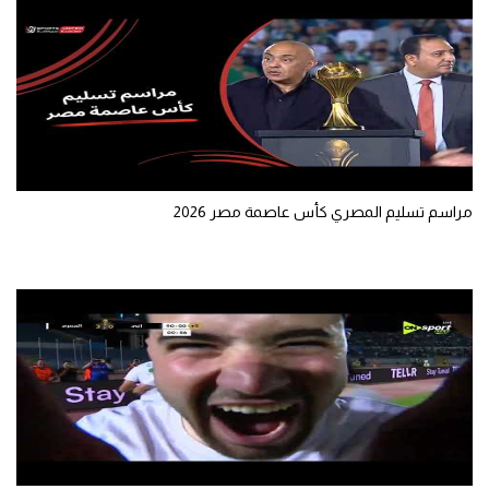
الوطن العربي
في المونديال
رياضة نسائية
آسيا
أمريكا
مراسم تسليم المصري كأس عاصمة مصر 2026
ركن الألعاب
أقسام خاصة
Gamers
ميركاتو
تحقيق في الجول
تقرير في الجول