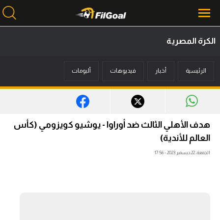
الكرة المصرية
محتوى إخباري
الرئيسية
أخبار
فيديوهات
ألبومات
الرئيسية
أخبار
مباريات
هدف الأهلي الثالث ضد أوراوا - يوشيو كويزومي (كأس
ميركاتو
العالم للأندية)
الجمعة، 22 ديسمبر 2023 - 17:56
فانتازي في الجول
مسابقة التوقعات
فيديوهات
عدسات