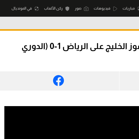
مباريات
فيديوهات
صور
ركن الألعاب
في المونديال
أقسام
أمم إفريقيا
بمشاركة شريف.. ملخص فوز الخليج على الرياض 1-0 (الدوري
الكرة المصرية
كرة السلة الأمر
الدوري المصري
لمصري
كرة سلة
الكرة الأوروبية
نجليزي الممتاز
كرة يد
الكرة الإفريقية
إسباني
كرة طائرة
منتخب مصر
إيطالي
الوطن العربي
سعودي في الجول
في المونديال
لماني
الدوري الإنجليزي
رياضة نسائية
لفرنسي
الدوري الإسباني