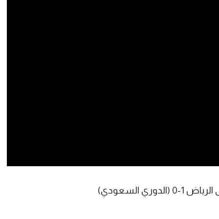
آسيا
دوري أبطال أوروبا
لسعودي للمحترفين
أمريكا
القسم الثاني
ل أوروبا
ركن الألعاب
رياضات أخرى
ل إفريقيا
ري السعودي)