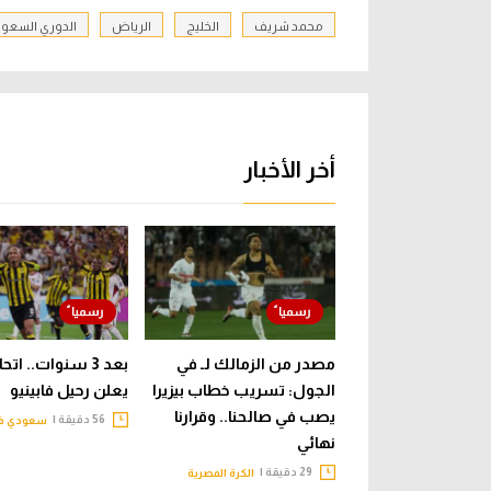
محمد شريف
الخليج
الرياض
الدوري السعو
أخر الأخبار
مصدر من الزمالك لـ في
بعد 3 سنوات.. ات
الجول: تسريب خطاب بيزيرا
يعلن رحيل فابينيو
يصب في صالحنا.. وقرارنا
56 دقيقة |
سعودي في
نهائي
29 دقيقة |
الكرة المصرية