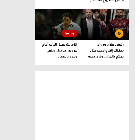
بشأن مشروع استثمار
فيفا
رئيس طرابزون: لا
الزمالك يغلق الباب أمام
يمكنك إقناع لاعب مثل
عروض بيزيرا.. وينفي
صلاح بالمال.. وتريزيجيه
وعده بالرحيل
لعب دورا إيجابيا