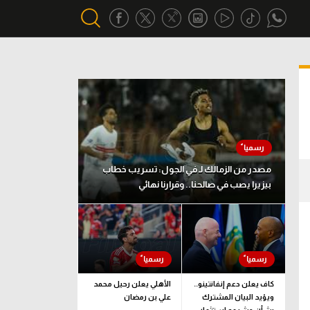
أقسام خاصة
Gamers
يكية
ميركاتو
تحقيق في الجول
مصدر من الزمالك لـ في الجول: تسريب خطاب
بيزيرا يصب في صالحنا.. وقرارنا نهائي
تقرير في الجول
تحليل في الجول
حكايات في الجول
كويز في الجول
كاف يعلن دعم إنفانتينو..
الأهلي يعلن رحيل محمد
ويؤيد البيان المشترك
علي بن رمضان
فيديو في الجول