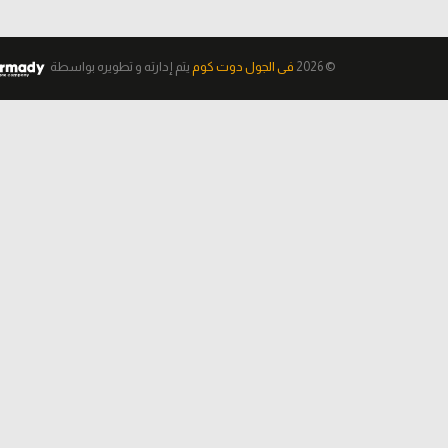
© 2026
فى الجول دوت كوم
يتم إدارته و تطويره
بواسطة