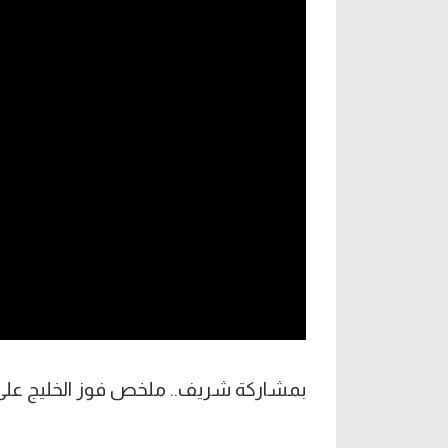
آراء حرة
الدوري ا
ركن الألعاب
دوري أبطا
دوري أبطا
كل البطولات
بمشاركة شريف.. ملخص فوز الخليج على الرياض 1-0 (الدو