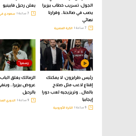
الجول: تسريب خطاب بيزيرا
يعلن رحيل فابينيو
يصب في صالحنا.. وقرارنا
7 ساعة |
سعودي في 
نهائي
7 ساعة |
الكرة المصرية
رئيس طرابزون: لا يمكنك
الزمالك يغلق الباب 
إقناع لاعب مثل صلاح
عروض بيزيرا.. وينف
بالمال.. وتريزيجيه لعب دورا
بالرحيل
إيجابيا
9 ساعة |
الدوري الم
9 ساعة |
الكرة الأوروبية