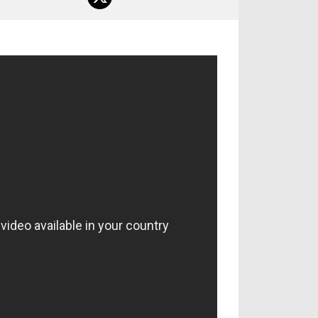
آراء حرة
الدوري ا
ركن الألعاب
دوري أبطا
دوري أبطا
كل البطولات