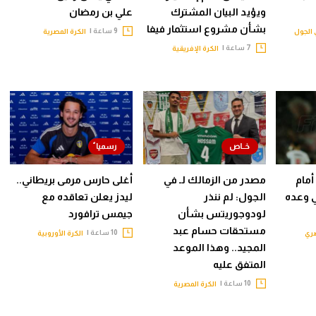
ويؤيد البيان المشترك
علي بن رمضان
بشأن مشروع استثمار فيفا
9 ساعة |
الجول
الكرة المصرية
7 ساعة |
الكرة الإفريقية
أمام
مصدر من الزمالك لـ في
أغلى حارس مرمى بريطاني..
ي وعده
الجول: لم ننذر
ليدز يعلن تعاقده مع
لودوجوريتس بشأن
جيمس ترافورد
مستحقات حسام عبد
10 ساعة |
صري
الكرة الأوروبية
المجيد.. وهذا الموعد
المتفق عليه
10 ساعة |
الكرة المصرية