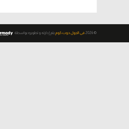
© 2026
فى الجول دوت كوم
يتم إدارته و تطويره
بواسطة