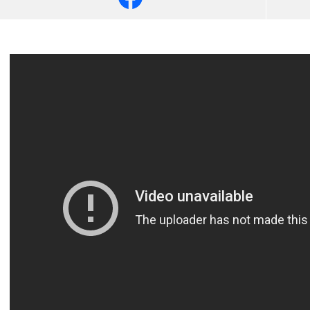
آسيا
دوري أبطال أوروبا
لسعودي للمحترفين
أمريكا
القسم الثاني
ل أوروبا
ركن الألعاب
رياضات أخرى
ل إفريقيا