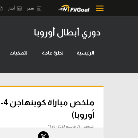
مصر
أخبار
دوري أبطال أوروبا
محتوى إخباري
بطولات
الرئيسية
أمريكا 2026
الرئيسية
نظرة عامة
التصفيات
أخبار
الدوري ا
مباريات
الدوري الإ
ميركاتو
الدوري ال
فانتازي في الجول
الدوري ال
مسابقة التوقعات
أوروبا)
الدوري الأ
فيديوهات
الخميس، 09 نوفمبر 2023 - 11:26
الدوري ا
عدسات