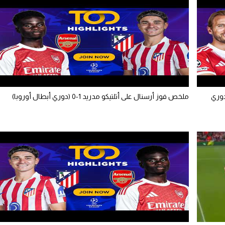
ن ميونيخ مع باريس سان جيرمان 1-1 (دوري
ملخص فوز أرسنال على أتلتيكو مدريد 1-0 (دوري أبطال أوروبا)