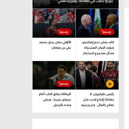
بيزيرا يصب في صالحنا.. وقرارنا نهائي
كاف يعلن دعم إنفانتينو..
الأهلي يعلن رحيل محمد
ويؤيد البيان المشترك
علي بن رمضان
بشأن مشروع استثمار
فيفا
رئيس طرابزون: لا
الزمالك يغلق الباب أمام
يمكنك إقناع لاعب مثل
عروض بيزيرا.. وينفي
صلاح بالمال.. وتريزيجيه
وعده بالرحيل
لعب دورا إيجابيا