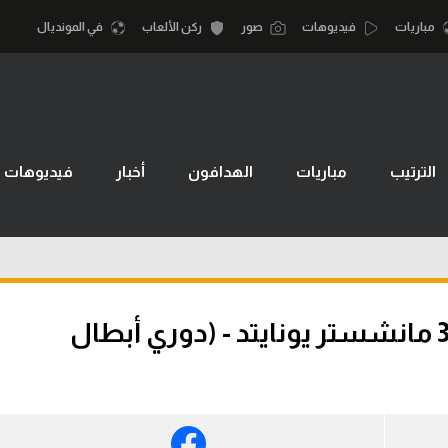
مباريات
فيديوهات
صور
ركن الألعاب
في المونديال
أقسام
أمم إفريقيا
الكرة المصرية
الترتيب
مباريات
الهدافون
أخبار
فيديوهات
كرة السلة الأمر
الدوري المصري
لمصري
كرة سلة
الكرة الأوروبية
نجليزي الممتاز
كرة يد
الكرة الإفريقية
إسباني
كرة طائرة
منتخب مصر
ملخص مباراة كوبنهاجن 4-3 مانشستر يونايتد - (دوري أبطال
إيطالي
الوطن العربي
سعودي في الجول
في المونديال
لماني
الدوري الإنجليزي
رياضة نسائية
لفرنسي
الدوري الإسباني