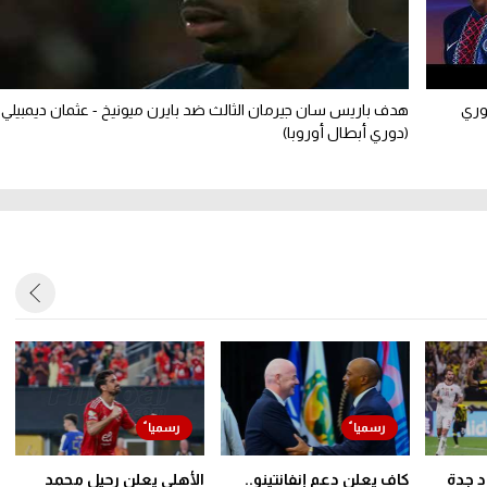
يرمان على بايرن ميونيخ 5-4 (دوري
هدف باريس سان جيرمان الثالث ضد بايرن ميونيخ - عثمان ديمبيلي
(دوري أبطال أوروبا)
حاد جدة
كاف يعلن دعم إنفانتينو..
الأهلي يعلن رحيل محمد