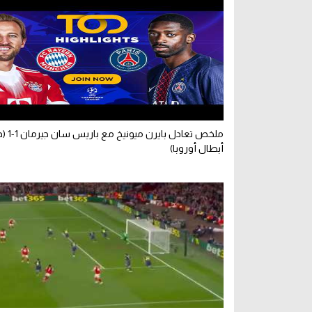
ملخص تعادل باير
أبطال أوروبا)