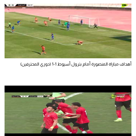
الوطن العربي
في المونديال
رياضة نسائية
آسيا
أمريكا
أهداف مباراة المنصورة أمام بترول أسيوط 1-1 (دوري المحترفين)
ركن الألعاب
أقسام خاصة
Gamers
ميركاتو
تحقيق في الجول
تقرير في الجول