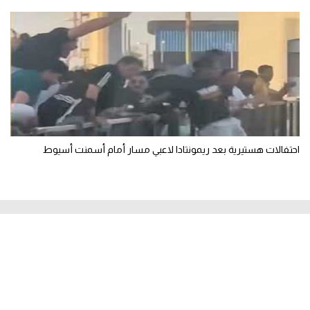
احتفالات هستيرية بعد ريمونتادا لاعبي مسار أمام أسمنت أسيوط