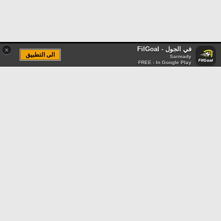
في الجول - FilGoal
×
الى التطبيق
Sarmady
FREE - In Google Play