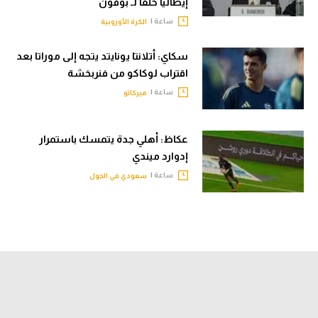
إيطاليا خلفا لـ بوفون
ساعة |
الكرة الأوروبية
سكاي: أتلانتا يونايتد يتجه إلى موراتا بعد
اقتراب لوكاكو من فنربخشة
ساعة |
ميركاتو
عكاظ: أهلي جدة يتمسك باستمرار
إدوارد ميندي
ساعة |
سعودي في الجول