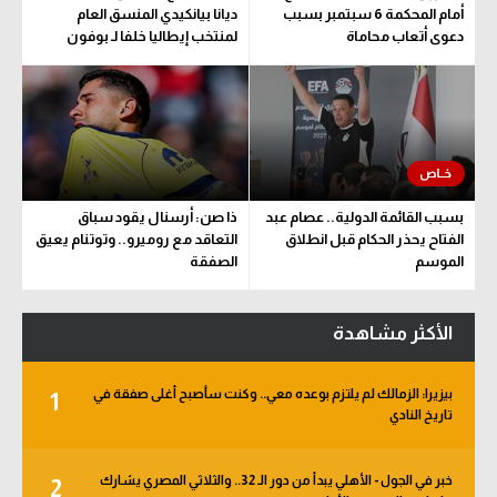
أمام المحكمة 6 سبتمبر بسبب
ديانا بيانكيدي المنسق العام
دعوى أتعاب محاماة
لمنتخب إيطاليا خلفا لـ بوفون
بسبب القائمة الدولية.. عصام عبد
ذا صن: أرسنال يقود سباق
الفتاح يحذر الحكام قبل انطلاق
التعاقد مع روميرو.. وتوتنام يعيق
الموسم
الصفقة
الأكثر مشاهدة
بيزيرا: الزمالك لم يلتزم بوعده معي.. وكنت سأصبح أغلى صفقة في
1
تاريخ النادي
خبر في الجول - الأهلي يبدأ من دور الـ 32.. والثلاثي المصري يشارك
2