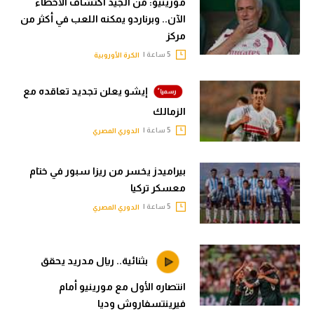
مورينيو: من الجيد اكتشاف الأخطاء
الآن.. وبرناردو يمكنه اللعب في أكثر من
مركز
5 ساعة |
الكرة الأوروبية
إيشو يعلن تجديد تعاقده مع
الزمالك
5 ساعة |
الدوري المصري
بيراميدز يخسر من ريزا سبور في ختام
معسكر تركيا
5 ساعة |
الدوري المصري
بثنائية.. ريال مدريد يحقق
انتصاره الأول مع مورينيو أمام
فيرينتسفاروش وديا