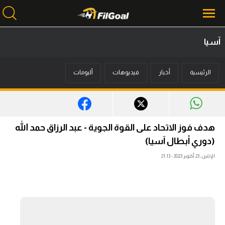
آسيا
محتوى إخباري
الرئيسية
أخبار
فيديوهات
ألبومات
الرئيسية
أخبار
مباريات
هدف فوز الاتحاد على القوة الجوية - عبد الرزاق حمد الله
ميركاتو
(دوري أبطال آسيا)
الإثنين، 23 أكتوبر 2023 - 21:13
فانتازي في الجول
مسابقة التوقعات
فيديوهات
عدسات