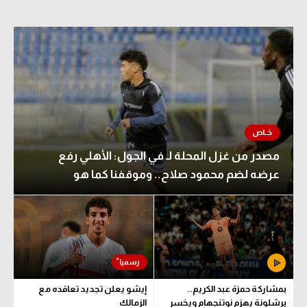
مصدر من غزل المحلة لـ في الجول: الأهلي رفع
عرضه لضم محمود صلاح.. وموقفنا كما هو
بمشاركة حمزة عبد الكريم..
إيشو يعلن تجديد تعاقده مع
برشلونة يهزم نوتنجهام ويخسر
الزمالك