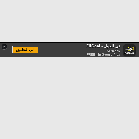
في الجول - FilGoal
×
الى التطبيق
Sarmady
FREE - In Google Play