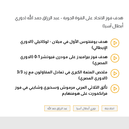
الدوري السعودي للمحترفين
هدف فوز الاتحاد على القوة الجوية - عبد الرزاق حمد الله (دوري
دوري أبطال أوروبا
أبطال آسيا)
دوري أبطال إفريقيا
هدف يوفنتوس الأول في ميلان - لوكاتيلي (الدوري
الإيطالي)
كل البطولات
هدف فوز بيراميدز على مودرن فيوتشر 1-0 (الدوري
المصري)
أقسام
ملخص المتعة الكبرى في تعادل المقاولون مع زد 3/3
(الدوري المصري)
الكرة المصرية
تألق الثلاثي العربي مرموش وسخيري وشايبي في فوز
الدوري المصري
فرانكفورت على هوفنهايم
الكرة الأوروبية
اتحاد جدة
دوري أبطال آسيا
عبد الرزاق حمد الله
الكرة الإفريقية
منتخب مصر