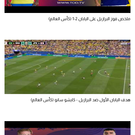
الوطن العربي
في المونديال
ملخص فوز البرازيل على اليابان 2-1 (كأس العالم)
رياضة نسائية
آسيا
أمريكا
ركن الألعاب
أقسام خاصة
Gamers
هدف اليابان الأول ضد البرازيل - كايشو سانو (كأس العالم)
ميركاتو
تحقيق في الجول
تقرير في الجول