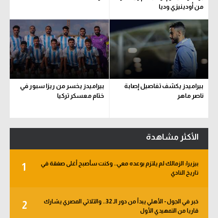
من أودينيزي وديا
بيراميدز يكشف تفاصيل إصابة
بيراميدز يخسر من ريزا سبور في
ناصر ماهر
ختام معسكر تركيا
الأكثر مشاهدة
بيزيرا: الزمالك لم يلتزم بوعده معي.. وكنت سأصبح أغلى صفقة في
1
تاريخ النادي
خبر في الجول - الأهلي يبدأ من دور الـ 32.. والثلاثي المصري يشارك
2
قاريا من التمهيدي الأول