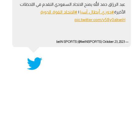
عبد الرزاق حمد الله يمنح الاتحاد السعودي التقدم في اللحظات
آراء حرة
الأخيرة
#دوري_أبطال_آسيا
|
#الاتحاد_القوة_الجوية
pic.twitter.com/v58y0akwiH
ركن الألعاب
— beIN SPORTS (@beINSPORTS)
بطولات
October 23, 2023
أمريكا 2026
الدوري المصري
الدوري الإنجليزي الممتاز
الدوري الإسباني
الدوري الإيطالي
الدوري الألماني
الدوري الفرنسي