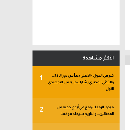
الأكثر مشاهدة
خبر في الجول - الأهلي يبدأ من دور الـ 32..
1
والثلاثي المصري يشارك قاريا من التمهيدي
الأول
ميدو: الزمالك وقع في أيدي حفنة من
2
المحتالين.. والتاريخ سيخلد موقفنا