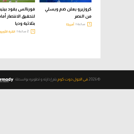
كروزيرو يعلن ضم ويسلي
فورنالس يقود بيت
من النصر
لتحقيق الانتصار أما
بثلاثية وديا
ساعة |
أمريكا
2 ساعة |
الكرة الأورو
© 2026
فى الجول دوت كوم
يتم إدارته و تطويره
بواسطة