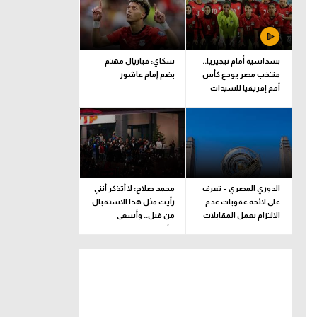
بسداسية أمام نيجيريا..
سكاي: فياريال مهتم
منتخب مصر يودع كأس
بضم إمام عاشور
أمم إفريقيا للسيدات
الدوري المصري – تعرف
محمد صلاح: لا أتذكر أنني
على لائحة عقوبات عدم
رأيت مثل هذا الاستقبال
الالتزام بعمل المقابلات
من قبل.. وأسعى
التلفزيونية
للألقاب مع الفريق