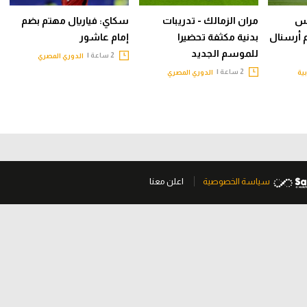
يس
مران الزمالك - تدريبات
سكاي: فياريال مهتم بضم
م أرسنال
بدنية مكثفة تحضيرا
إمام عاشور
للموسم الجديد
2 ساعة |
الدوري المصري
2 ساعة |
بية
الدوري المصري
سياسة الخصوصية
اعلن معنا