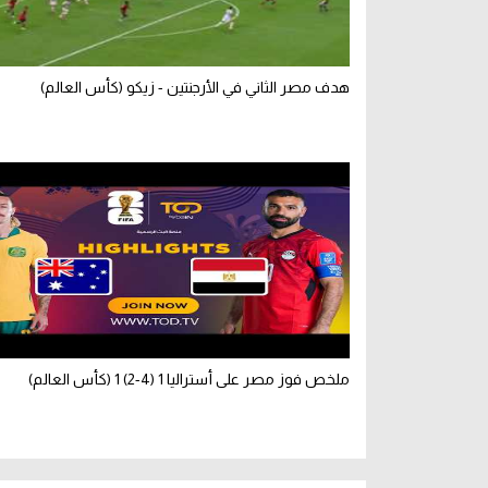
هدف مصر الثاني في الأرجنتين - زيكو (كأس العالم)
ملخص فوز مصر على أستراليا 1 (4-2) 1 (كأس العالم)