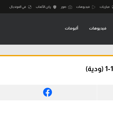
مباريات
فيديوهات
صور
ركن الألعاب
في المونديال
فيديوهات
ألبومات
أقسام
أمم إفريقيا
الكرة المصرية
كرة السلة الأمر
الدوري المصري
لمصري
كرة سلة
الكرة الأوروبية
نجليزي الممتاز
كرة يد
الكرة الإفريقية
إسباني
كرة طائرة
منتخب مصر
إيطالي
الوطن العربي
سعودي في الجول
في المونديال
لماني
الدوري الإنجليزي
رياضة نسائية
لفرنسي
الدوري الإسباني