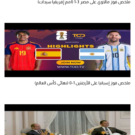
ملخص فوز مالاوي على مصر 3-1 (أمم إفريقيا سيدات)
الوطن العربي
في المونديال
رياضة نسائية
آسيا
أمريكا
ركن الألعاب
ملخص فوز إسبانيا على الأرجنتين 1-0 (نهائي كأس العالم)
أقسام خاصة
Gamers
ميركاتو
تحقيق في الجول
تقرير في الجول