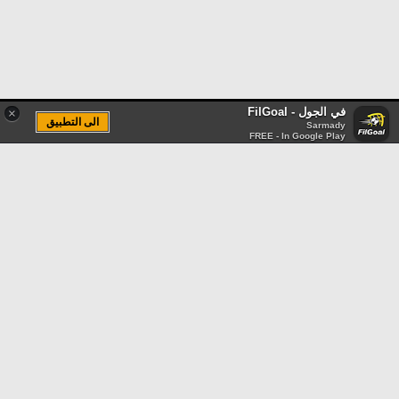
في الجول - FilGoal
×
الى التطبيق
Sarmady
FREE - In Google Play