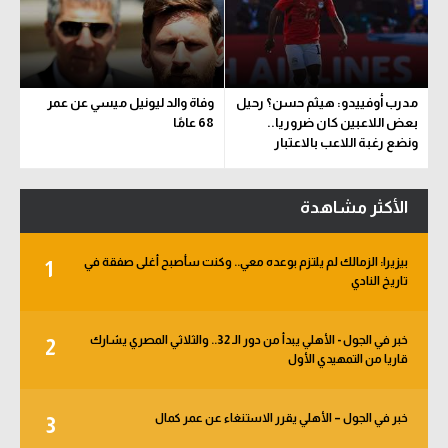
مدرب أوفييدو: هيثم حسن؟ رحيل
وفاة والد ليونيل ميسي عن عمر
بعض اللاعبين كان ضروريا..
68 عامًا
ونضع رغبة اللاعب بالاعتبار
الأكثر مشاهدة
بيزيرا: الزمالك لم يلتزم بوعده معي.. وكنت سأصبح أغلى صفقة في
1
تاريخ النادي
خبر في الجول - الأهلي يبدأ من دور الـ 32.. والثلاثي المصري يشارك
2
قاريا من التمهيدي الأول
خبر في الجول – الأهلي يقرر الاستنغاء عن عمر كمال
3