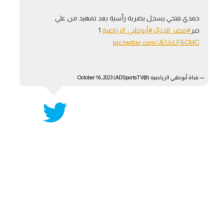
آراء حرة
حمدي فتحي يسجل بضربة رأسية بعد تمهيد من علي
جبر
#مصر_الجزائر
#أبوظبي_الرياضية
1
ركن الألعاب
pic.twitter.com/JEUcLF6CMC
بطولات
— قناة أبوظبي الرياضية (@ADSportsTV)
October 16, 2023
أمريكا 2026
الدوري المصري
الدوري الإنجليزي الممتاز
الدوري الإسباني
الدوري الإيطالي
الدوري الألماني
الدوري الفرنسي